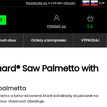
Registrujte sa
a získajte
výhody!
EUR
AŤ
0 €
Prihlásiť sa
ová obuv
Ortézy a kompresia
VÝPRODAJ
uard® Saw Palmetto with
palmetta
to a beta-sitosterol, ktoré boli klinicky študované na
v. Vlastnosti Obsahuje...