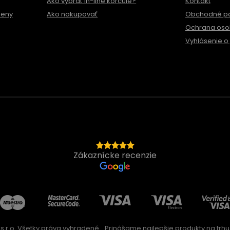
Ako vybrať in-line korčule?
Kontakt
meny
Ako nakupovať
Obchodné p
Ochrana oso
Vyhlásenie o 
Zákaznícke recenzie
s.r.o. Všetky práva vyhradené
Prinášame najlepšie produkty na trhu 