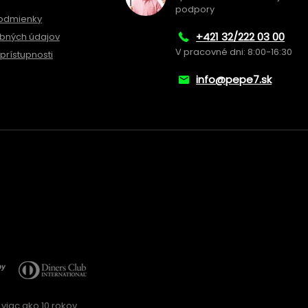
podpory
odmienky
+421 32/222 03 00
bných údajov
V pracovné dni: 8:00-16:30
prístupnosti
info@pepe7.sk
viac ako 10 rokov.