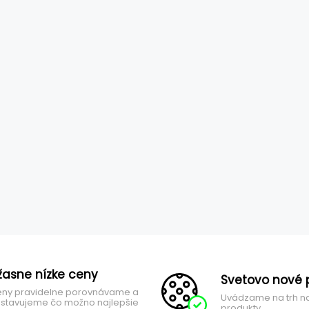
žasne nízke ceny
Svetovo nové 
ny pravidelne porovnávame a
Uvádzame na trh n
stavujeme čo možno najlepšie
produkty