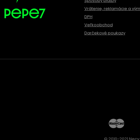
Spôsoby platby
Vrátenie, reklamácie a vý
DPH
Veľkoobchod
Darčekové poukazy
© 2010-2021 Necy 