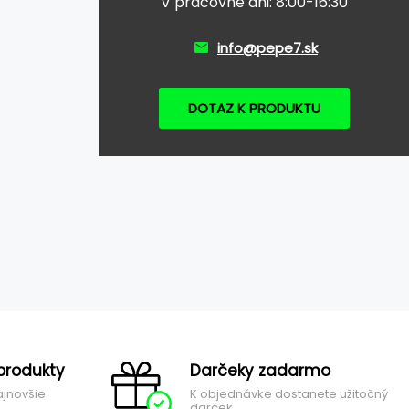
V pracovné dni: 8:00-16:30
info@pepe7.sk
DOTAZ K PRODUKTU
produkty
Darčeky zadarmo
ajnovšie
K objednávke dostanete užitočný
darček