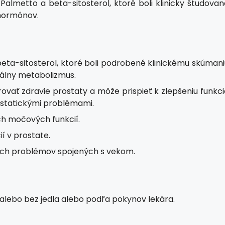
almetto a beta-sitosterol, ktoré boli klinicky študovan
hormónov.
eta-sitosterol, ktoré boli podrobené klinickému skúmani
nálny metabolizmus.
vať zdravie prostaty a môže prispieť k zlepšeniu funkci
statickými problémami.
h močových funkcií.
í v prostate.
kých problémov spojených s vekom.
 alebo bez jedla alebo podľa pokynov lekára.