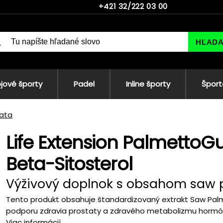
+421 32/222 03 00
HĽAD
jové športy
Padel
Inline športy
Šport
tata
Life Extension PalmettoG
Beta-Sitosterol
Výživový doplnok s obsahom saw 
Tento produkt obsahuje štandardizovaný extrakt Saw Palmet
podporu zdravia prostaty a zdravého metabolizmu hormóno
Viac informácií