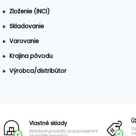
Zloženie (INCI)
Skladovanie
Varovanie
Krajina pôvodu
Výrobca/distribútor
Ú
Vlastné sklady
Ce
Skladové produkty sú pripravené k
na
okamžitej expedícii