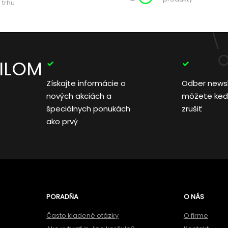
 trhu
AILOM
Získajte informácie o
Odber news
nových akciách a
môžete ked
špeciálnych ponukách
zrušiť
ako prvý
PORADŇA
O NÁS
Často kladené otázky
O firme