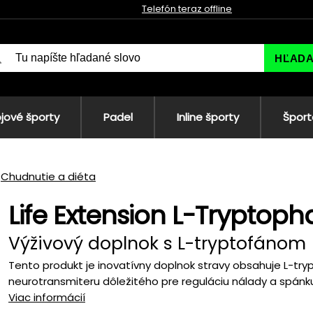
Telefón teraz offline
HĽAD
jové športy
Padel
Inline športy
Šport
Chudnutie a diéta
Life Extension L-Tryptoph
Výživový doplnok s L-tryptofánom
Tento produkt je inovatívny doplnok stravy obsahuje L-try
neurotransmiteru dôležitého pre reguláciu nálady a spánku
Viac informácií