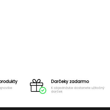
produkty
Darčeky zadarmo
ajnovšie
K objednávke dostanete užitočný
darček