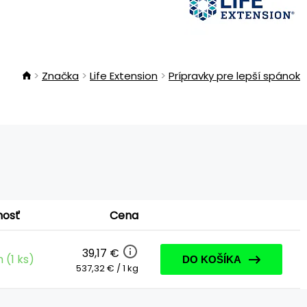
Značka
Life Extension
Prípravky pre lepší spánok
nosť
Cena
39,17 €
 (1 ks)
DO KOŠÍKA
537,32 € / 1 kg