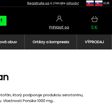
Registrujte sa
a získajte
výhody!
EUR
AŤ
0 €
Prihlásiť sa
ová obuv
Ortézy a kompresia
VÝPRODAJ
an
ptofán, ktorý podporuje produkciu serotonínu,
. Vlastnosti Ponúka 1000 mg...