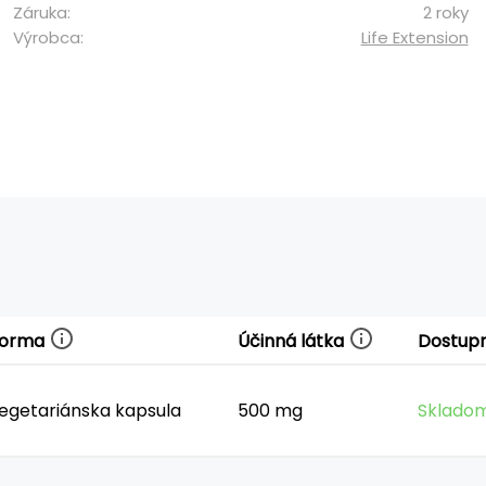
Záruka:
2 roky
Výrobca:
Life Extension
Forma
Účinná látka
Dostup
egetariánska kapsula
500 mg
Skladom