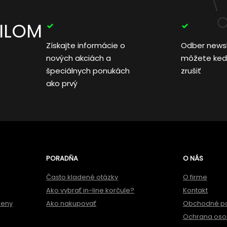
AILOM
Získajte informácie o
Odber news
nových akciách a
môžete ked
špeciálnych ponukách
zrušiť
ako prvý
PORADŇA
O NÁS
Často kladené otázky
O firme
Ako vybrať in-line korčule?
Kontakt
meny
Ako nakupovať
Obchodné p
Ochrana oso