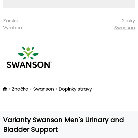
Záruka:
2 roky
Výrobca:
Swanson
Značka
Swanson
Doplnky stravy
Varianty Swanson Men's Urinary and
Bladder Support