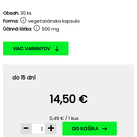
Obsah:
30 ks
Forma:
vegetariánska kapsula
Účinná látka:
500 mg
VIAC VARIANTOV
do 15 dní
14,50 €
0,49 € / 1 kus
-
+
DO KOŠÍKA