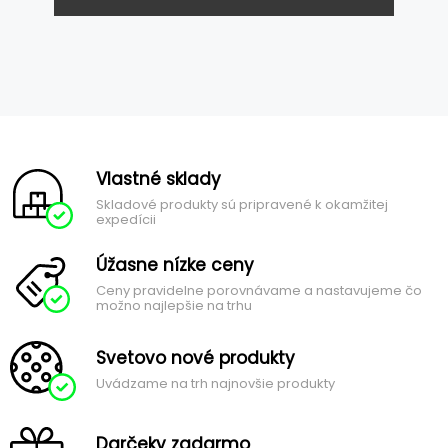
Vlastné sklady
Skladové produkty sú pripravené k okamžitej
expedícii
Úžasne nízke ceny
Ceny pravidelne porovnávame a nastavujeme čo
možno najlepšie na trhu
Svetovo nové produkty
Uvádzame na trh najnovšie produkty
Darčeky zadarmo