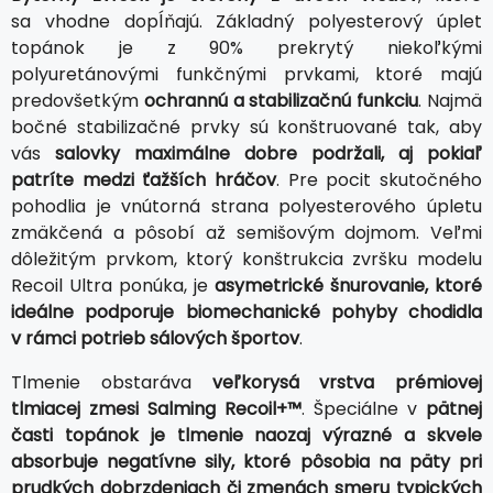
sa vhodne dopĺňajú. Základný polyesterový úplet
topánok je z 90% prekrytý niekoľkými
polyuretánovými funkčnými prvkami, ktoré majú
predovšetkým
ochrannú a stabilizačnú funkciu
. Najmä
bočné stabilizačné prvky sú konštruované tak, aby
vás
salovky maximálne dobre podržali, aj pokiaľ
patríte medzi ťažších hráčov
. Pre pocit skutočného
pohodlia je vnútorná strana polyesterového úpletu
zmäkčená a pôsobí až semišovým dojmom. Veľmi
dôležitým prvkom, ktorý konštrukcia zvršku modelu
Recoil Ultra ponúka, je
asymetrické šnurovanie, ktoré
ideálne podporuje biomechanické pohyby chodidla
v rámci potrieb sálových športov
.
Tlmenie obstaráva
veľkorysá vrstva prémiovej
tlmiacej zmesi Salming Recoil+™
. Špeciálne v
pätnej
časti topánok je tlmenie naozaj výrazné a skvele
absorbuje negatívne sily, ktoré pôsobia na päty pri
prudkých dobrzdeniach či zmenách smeru typických