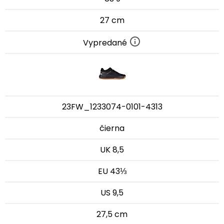
27 cm
Vypredané
23FW_1233074-0101-4313
čierna
UK 8,5
EU 43⅓
US 9,5
27,5 cm