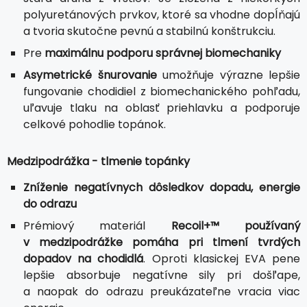
polyuretánových prvkov, ktoré sa vhodne dopĺňajú
a tvoria skutočne pevnú a stabilnú konštrukciu.
Pre
maximálnu podporu správnej biomechaniky
Asymetrické šnurovanie
umožňuje výrazne lepšie
fungovanie chodidiel z biomechanického pohľadu,
uľavuje tlaku na oblasť priehlavku a podporuje
celkové pohodlie topánok.
Medzipodrážka - tlmenie topánky
Zníženie negatívnych dôsledkov dopadu, energie
do odrazu
Prémiový materiál
Recoil+™ používaný
v medzipodrážke pomáha pri tlmení tvrdých
dopadov na chodidlá
. Oproti klasickej EVA pene
lepšie absorbuje negatívne sily pri došľape,
a naopak do odrazu preukázateľne vracia viac