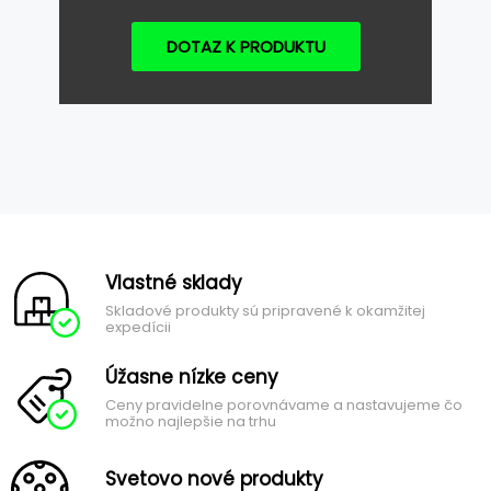
DOTAZ K PRODUKTU
Vlastné sklady
Skladové produkty sú pripravené k okamžitej
expedícii
Úžasne nízke ceny
Ceny pravidelne porovnávame a nastavujeme čo
možno najlepšie na trhu
Svetovo nové produkty