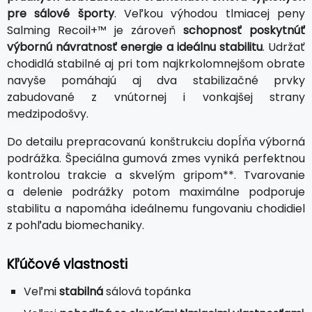
pre sálové športy
. Veľkou výhodou tlmiacej peny
Salming Recoil+™ je zároveň
schopnosť poskytnúť
výbornú návratnosť energie a ideálnu stabilitu
. Udržať
chodidlá stabilné aj pri tom najkrkolomnejšom obrate
navyše pomáhajú aj dva stabilizačné prvky
zabudované z vnútornej i vonkajšej strany
medzipodošvy.
Do detailu prepracovanú konštrukciu dopĺňa výborná
podrážka. Špeciálna gumová zmes vyniká perfektnou
kontrolou trakcie a skvelým gripom**. Tvarovanie
a delenie podrážky potom maximálne podporuje
stabilitu a napomáha ideálnemu fungovaniu chodidiel
z pohľadu biomechaniky.
Kľúčové vlastnosti
Veľmi
stabilná
sálová topánka