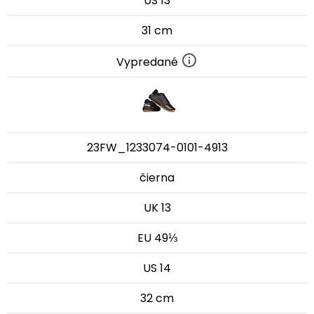
US 13
31 cm
Vypredané
23FW_1233074-0101-4913
čierna
UK 13
EU 49⅓
US 14
32 cm