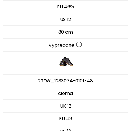
EU 46⅔
US 12
30 cm
Vypredané
23FW_1233074-0101-48
čierna
UK 12
EU 48