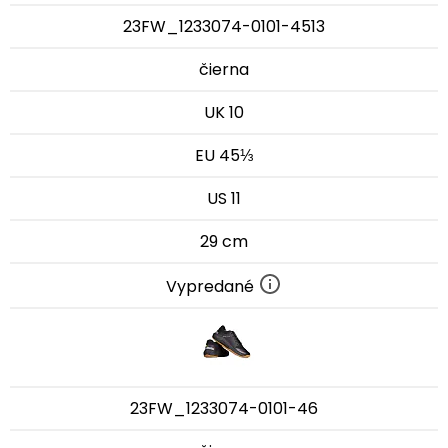
23FW_1233074-0101-4513
čierna
UK 10
EU 45⅓
US 11
29 cm
Vypredané
23FW_1233074-0101-46