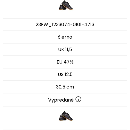
23FW_1233074-0101-4713
čierna
UK 11,5
EU 47⅓
US 12,5
30,5 cm
Vypredané