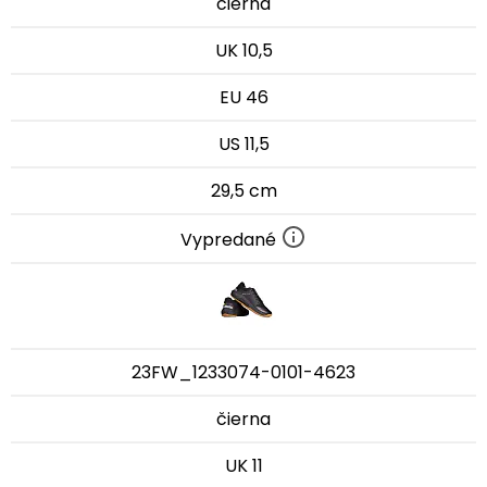
čierna
UK 10,5
EU 46
US 11,5
29,5 cm
Vypredané
23FW_1233074-0101-4623
čierna
UK 11