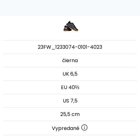
23FW_1233074-0101-4023
čierna
UK 6,5
EU 40⅔
US 7,5
25,5 cm
Vypredané