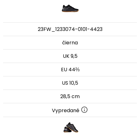
23FW_1233074-0101-4423
čierna
UK 9,5
EU 44⅔
US 10,5
28,5 cm
Vypredané