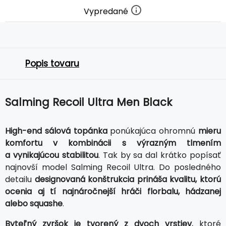
Vypredané
Popis tovaru
Salming Recoil Ultra Men Black
High-end sálová topánka
ponúkajúca ohromnú
mieru
komfortu v kombinácii s výrazným tlmením
a vynikajúcou stabilitou
. Tak by sa dal krátko popísať
najnovší model Salming Recoil Ultra. Do posledného
detailu
designovaná konštrukcia prináša kvalitu, ktorú
ocenia aj tí najnáročnejší hráči florbalu, hádzanej
alebo squashe
.
Byteľný zvršok je tvorený z dvoch vrstiev
, ktoré