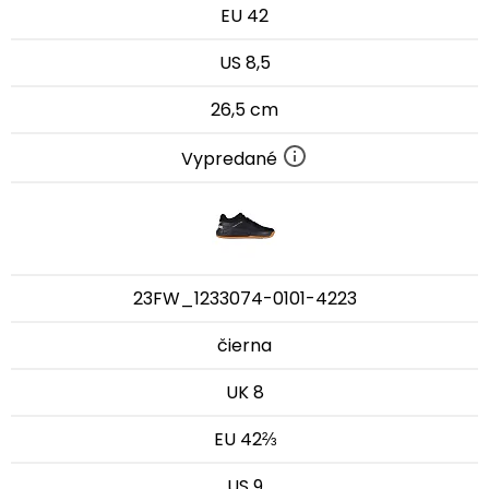
EU 42
US 8,5
26,5 cm
Vypredané
23FW_1233074-0101-4223
čierna
UK 8
EU 42⅔
US 9