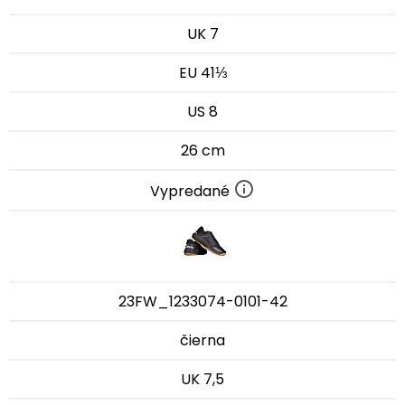
UK 7
EU 41⅓
US 8
26 cm
Vypredané
23FW_1233074-0101-42
čierna
UK 7,5