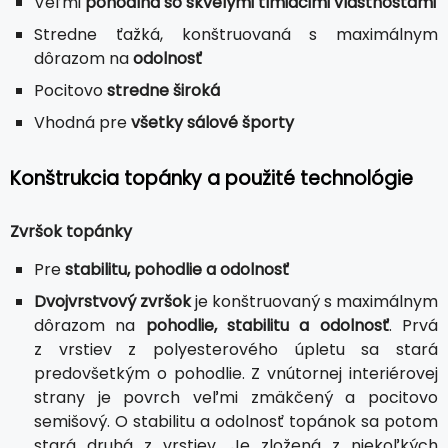
Veľmi
pohodlná so skvelými tlmiacimi vlastnosťami
Stredne ťažká, konštruovaná s maximálnym
dôrazom na
odolnosť
Pocitovo
stredne široká
Vhodná pre
všetky sálové športy
Konštrukcia topánky a použité technológie
Zvršok topánky
Pre
stabilitu, pohodlie a odolnosť
Dvojvrstvový zvršok
je konštruovaný s maximálnym
dôrazom na
pohodlie, stabilitu a odolnosť
. Prvá
z vrstiev z polyesterového úpletu sa stará
predovšetkým o pohodlie. Z vnútornej interiérovej
strany je povrch veľmi zmäkčený a pocitovo
semišový. O stabilitu a odolnosť topánok sa potom
stará druhá z vrstiev. Je zložená z niekoľkých