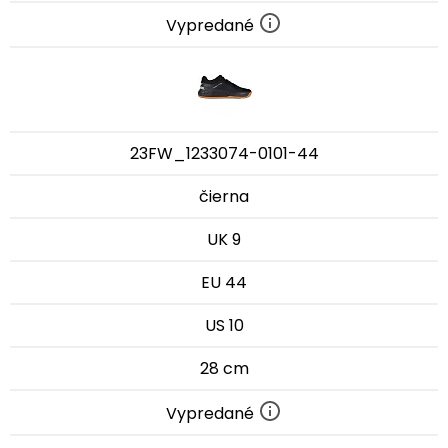
Vypredané
23FW_1233074-0101-44
čierna
UK 9
EU 44
US 10
28 cm
Vypredané