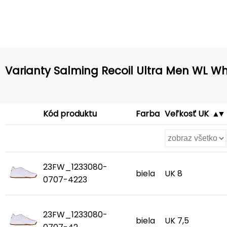
Varianty Salming Recoil Ultra Men WL Wh
Kód produktu
Farba
Veľkosť UK
23FW_1233080-
biela
UK 8
0707-4223
23FW_1233080-
biela
UK 7,5