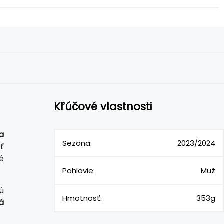
Kľúčové vlastnosti
a
Sezona:
2023/2024
ť
é
Pohlavie:
Muž
kú
Hmotnosť:
353g
á