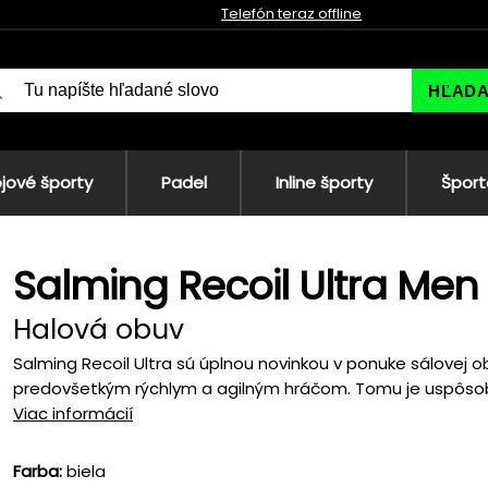
Telefón teraz offline
HĽAD
jové športy
Padel
Inline športy
Šport
Salming Recoil Ultra Men
Halová obuv
Salming Recoil Ultra sú úplnou novinkou v ponuke sálovej o
predovšetkým rýchlym a agilným hráčom. Tomu je uspôso
Viac informácií
Farba:
biela