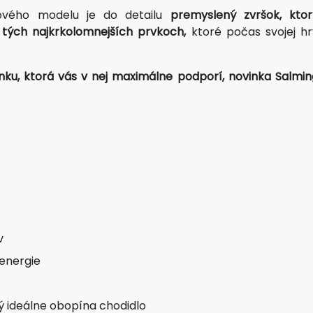
nového modelu je do detailu
premyslený zvršok, ktor
i tých najkrkolomnejších prvkoch,
ktoré počas svojej hr
nku, ktorá vás v nej maximálne podporí, novinka Salmin
v
energie
ý ideálne obopína chodidlo