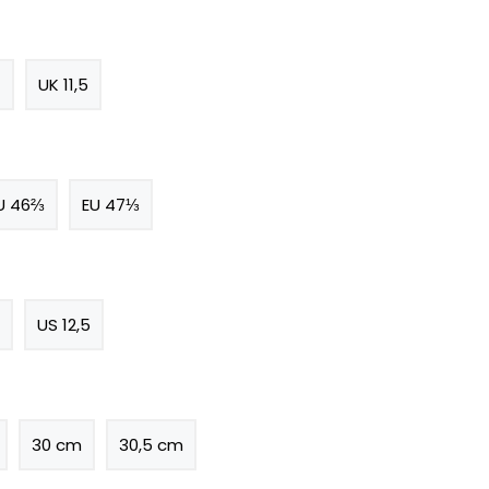
1
UK 11,5
U 46⅔
EU 47⅓
US 12,5
30 cm
30,5 cm