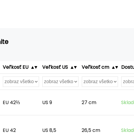
ite
Veľkosť EU
Veľkosť US
Veľkosť cm
Dost
EU 42⅔
US 9
27 cm
Sklad
EU 42
US 8,5
26,5 cm
Sklad