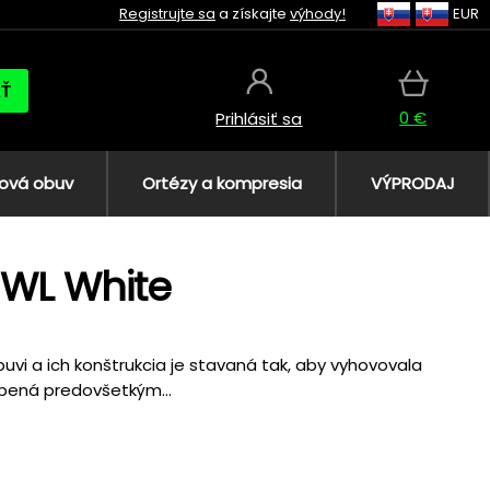
Registrujte sa
a získajte
výhody!
EUR
AŤ
0 €
Prihlásiť sa
ová obuv
Ortézy a kompresia
VÝPRODAJ
 WL White
buvi a ich konštrukcia je stavaná tak, aby vyhovovala
bená predovšetkým...