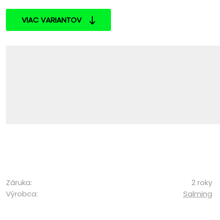
VIAC VARIANTOV
Záruka:
2 roky
Výrobca:
Salming