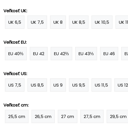
Veľkosť UK:
UK 6,5
UK 7,5
UK 8
UK 8,5
UK 10,5
UK 1
Veľkosť EU:
EU 40⅔
EU 42
EU 42⅔
EU 43⅓
EU 46
E
Veľkosť US:
US 7,5
US 8,5
US 9
US 9,5
US 11,5
US 12
Veľkosť cm:
25,5 cm
26,5 cm
27 cm
27,5 cm
29,5 cm