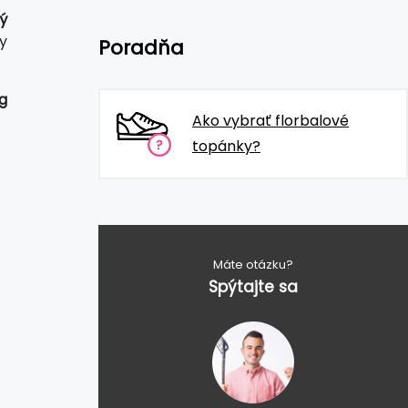
ý
y
Poradňa
g
Ako vybrať florbalové
topánky?
Máte otázku?
Spýtajte sa