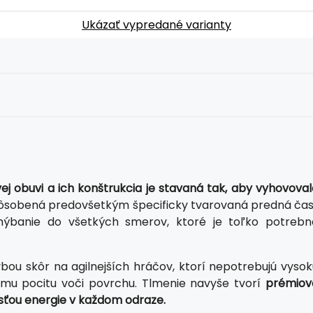
Ukázať vypredané varianty
ej obuvi a ich konštrukcia je stavaná tak, aby vyhovoval
ôsobená predovšetkým špecificky tvarovaná predná čas
hýbanie do všetkých smerov, ktoré je toľko potrebn
avbou skôr na agilnejších hráčov, ktorí nepotrebujú vyso
emu pocitu voči povrchu. Tlmenie navyše tvorí
prémiov
sťou energie v každom odraze.