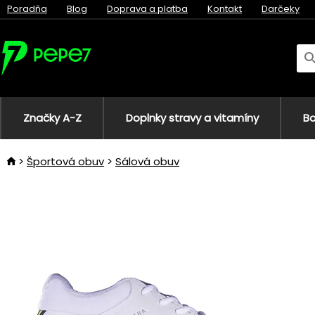
Poradňa
Blog
Doprava a platba
Kontakt
Darčeky
Značky A-Z
Doplnky stravy a vitamíny
Bo
Športová obuv
Sálová obuv