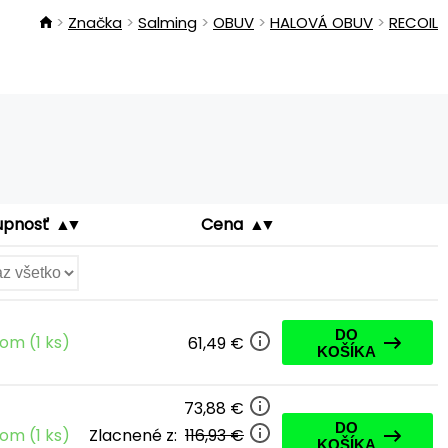
Značka
Salming
OBUV
HALOVÁ OBUV
RECOIL
upnosť
Cena
DO
om (1 ks)
61,49 €
KOŠÍKA
73,88 €
DO
Zlacnené z:
116,93 €
om (1 ks)
KOŠÍKA