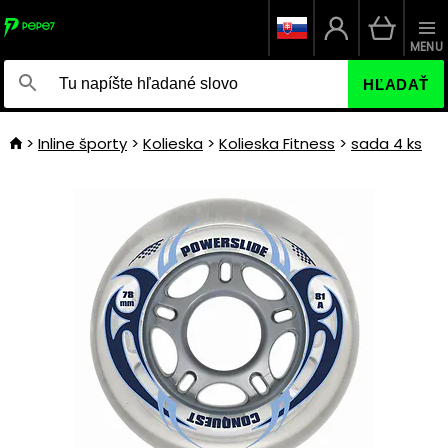
MENU
HĽADAŤ
Inline športy
Kolieska
Kolieska Fitness
sada 4 ks