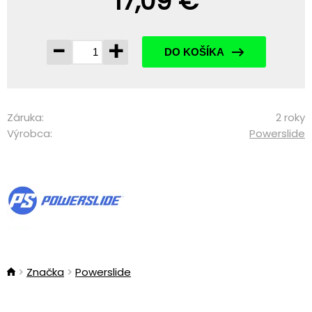
17,09 €
-
+
DO KOŠÍKA
Záruka:
2 roky
Výrobca:
Powerslide
Značka
Powerslide