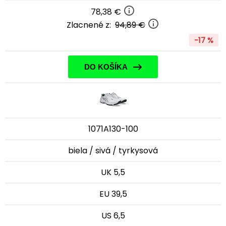
78,38 €
Zlacnené z:
94,89 €
-17 %
DO KOŠÍKA
1071A130-100
biela / sivá / tyrkysová
UK 5,5
EU 39,5
US 6,5