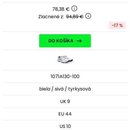
78,38 €
Zlacnené z:
94,89 €
-17 %
DO KOŠÍKA
1071A130-100
biela / sivá / tyrkysová
UK 9
EU 44
US 10