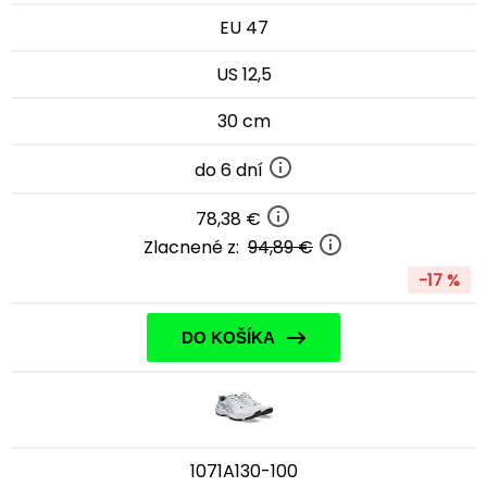
EU 47
US 12,5
30 cm
do 6 dní
78,38 €
Zlacnené z:
94,89 €
-17 %
DO KOŠÍKA
1071A130-100