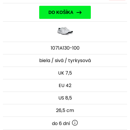
DO KOŠÍKA
1071A130-100
biela / sivá / tyrkysová
UK 7,5
EU 42
US 8,5
26,5 cm
do 6 dní