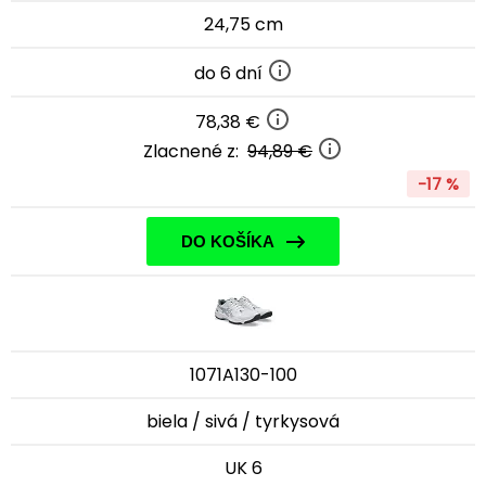
24,75 cm
do 6 dní
78,38 €
Zlacnené z:
94,89 €
-17 %
DO KOŠÍKA
1071A130-100
biela / sivá / tyrkysová
UK 6