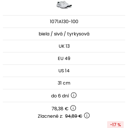
1071A130-100
biela / sivá / tyrkysová
UK 13
EU 49
US 14
31 cm
do 6 dní
78,38 €
Zlacnené z:
94,89 €
-17 %