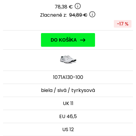
78,38 €
Zlacnené z:
94,89 €
-17 %
DO KOŠÍKA
1071A130-100
biela / sivá / tyrkysová
UK 11
EU 46,5
US 12