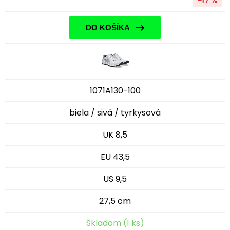
-17 %
DO KOŠÍKA
1071A130-100
biela / sivá / tyrkysová
UK 8,5
EU 43,5
US 9,5
27,5 cm
Skladom (1 ks)