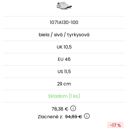
1071A130-100
biela / sivá / tyrkysová
UK 10,5
EU 46
US 11,5
29 cm
Skladom (1 ks)
78,38 €
Zlacnené z:
94,89 €
-17 %