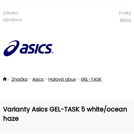
Záruka:
2 roky
Výrobca:
Asics
Značka
Asics
Halová obuv
GEL-TASK
Varianty Asics GEL-TASK 5 white/ocean
haze