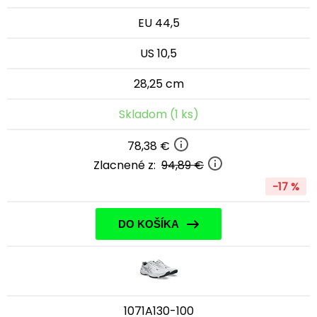
EU 44,5
US 10,5
28,25 cm
Skladom (1 ks)
78,38 €
Zlacnené z:
94,89 €
-17 %
DO KOŠÍKA
1071A130-100