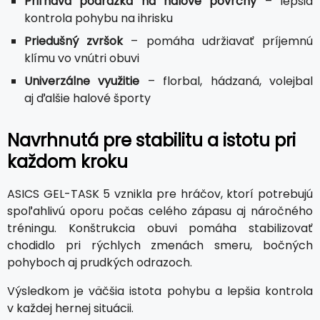
Priľnavá podrážka na halové povrchy
– lepšia
kontrola pohybu na ihrisku
Priedušný zvršok
– pomáha udržiavať príjemnú
klímu vo vnútri obuvi
Univerzálne využitie
– florbal, hádzaná, volejbal
aj ďalšie halové športy
Navrhnutá pre stabilitu a istotu pri
každom kroku
ASICS GEL-TASK 5 vznikla pre hráčov, ktorí potrebujú
spoľahlivú oporu počas celého zápasu aj náročného
tréningu. Konštrukcia obuvi pomáha stabilizovať
chodidlo pri rýchlych zmenách smeru, bočných
pohyboch aj prudkých odrazoch.
Výsledkom je väčšia istota pohybu a lepšia kontrola
v každej hernej situácii.