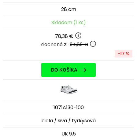
28 cm
Skladom (1 ks)
78,38 €
Zlacnené z:
94,89 €
-17 %
DO KOŠÍKA
1071A130-100
biela / sivá / tyrkysová
UK 9,5