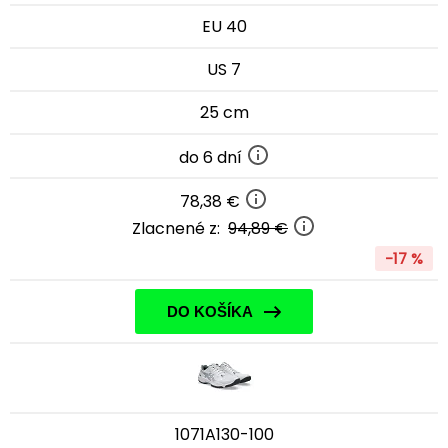
EU 40
US 7
25 cm
do 6 dní
78,38 €
Zlacnené z:
94,89 €
-17 %
DO KOŠÍKA
1071A130-100