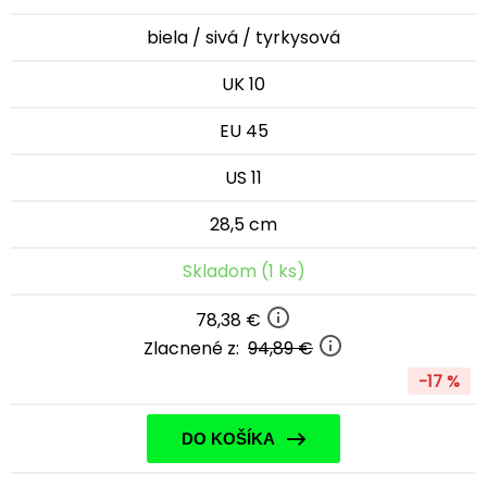
biela / sivá / tyrkysová
UK 10
EU 45
US 11
28,5 cm
Skladom (1 ks)
78,38 €
Zlacnené z:
94,89 €
-17 %
DO KOŠÍKA