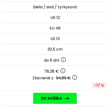
biela / sivá / tyrkysová
UK 12
EU 48
US 13
30,5 cm
do 6 dní
78,38 €
Zlacnené z:
94,89 €
-17 %
DO KOŠÍKA