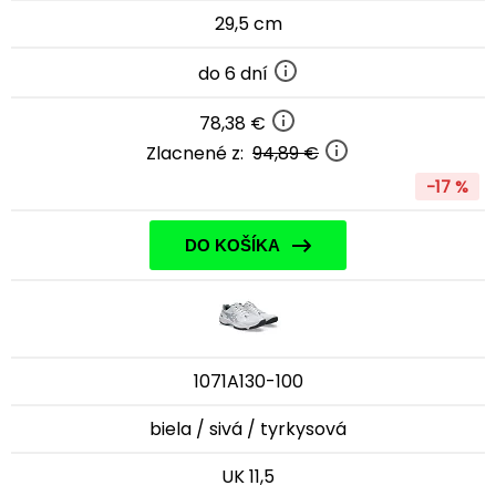
29,5 cm
do 6 dní
78,38 €
Zlacnené z:
94,89 €
-17 %
DO KOŠÍKA
1071A130-100
biela / sivá / tyrkysová
UK 11,5