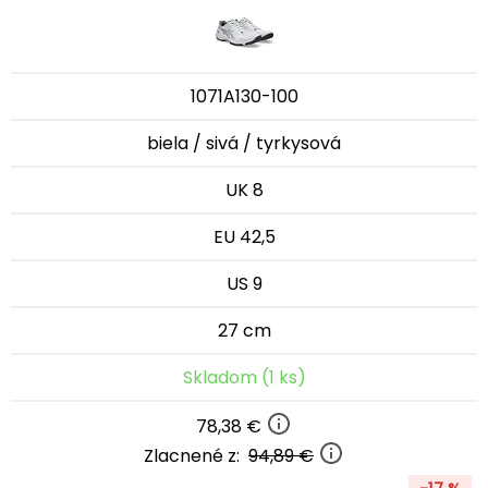
1071A130-100
biela / sivá / tyrkysová
UK 8
EU 42,5
US 9
27 cm
Skladom (1 ks)
78,38 €
Zlacnené z:
94,89 €