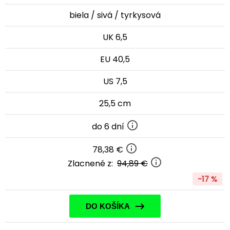
biela / sivá / tyrkysová
UK 6,5
EU 40,5
US 7,5
25,5 cm
do 6 dní
78,38 €
Zlacnené z:
94,89 €
-17 %
DO KOŠÍKA