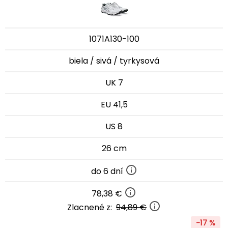
1071A130-100
biela / sivá / tyrkysová
UK 7
EU 41,5
US 8
26 cm
do 6 dní
78,38 €
Zlacnené z:
94,89 €
-17 %