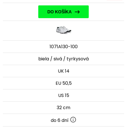
DO KOŠÍKA
1071A130-100
biela / sivá / tyrkysová
UK 14
EU 50,5
US 15
32 cm
do 6 dní