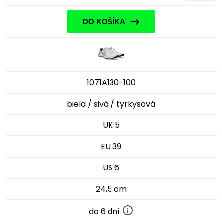
DO KOŠÍKA
1071A130-100
biela / sivá / tyrkysová
UK 5
EU 39
US 6
24,5 cm
do 6 dní