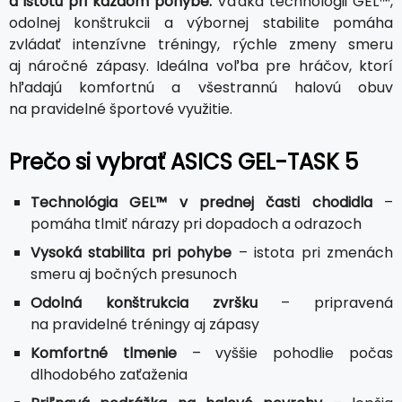
a istotu pri každom pohybe.
Vďaka technológii GEL™,
odolnej konštrukcii a výbornej stabilite pomáha
zvládať intenzívne tréningy, rýchle zmeny smeru
aj náročné zápasy. Ideálna voľba pre hráčov, ktorí
hľadajú komfortnú a všestrannú halovú obuv
na pravidelné športové využitie.
Prečo si vybrať ASICS GEL-TASK 5
Technológia GEL™ v prednej časti chodidla
–
pomáha tlmiť nárazy pri dopadoch a odrazoch
Vysoká stabilita pri pohybe
– istota pri zmenách
smeru aj bočných presunoch
Odolná konštrukcia zvršku
– pripravená
na pravidelné tréningy aj zápasy
Komfortné tlmenie
– vyššie pohodlie počas
dlhodobého zaťaženia