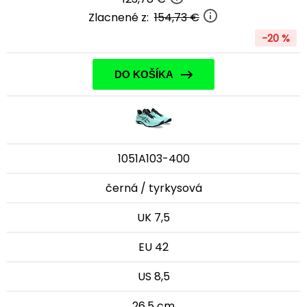
Zlacnené z:
154,73 €
-20 %
DO KOŠÍKA
1051A103-400
černá / tyrkysová
UK 7,5
EU 42
US 8,5
26,5 cm