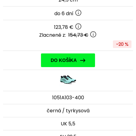
do 6 dní
123,78 €
Zlacnené z:
154,73 €
-20 %
DO KOŠÍKA
1051A103-400
černá / tyrkysová
UK 5,5