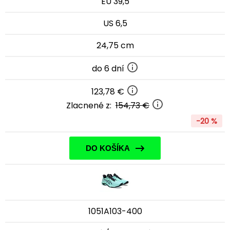
EU 39,5
US 6,5
24,75 cm
do 6 dní
123,78 €
Zlacnené z:
154,73 €
-20 %
DO KOŠÍKA
1051A103-400