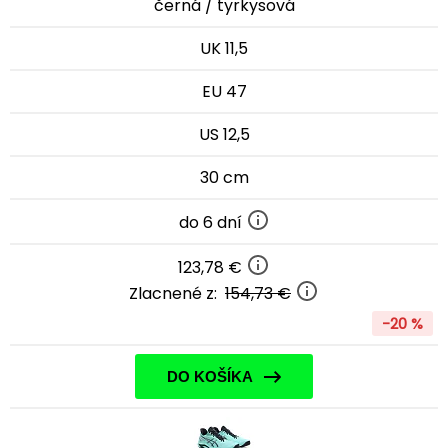
černá / tyrkysová
UK 11,5
EU 47
US 12,5
30 cm
do 6 dní
123,78 €
Zlacnené z:
154,73 €
-20 %
DO KOŠÍKA