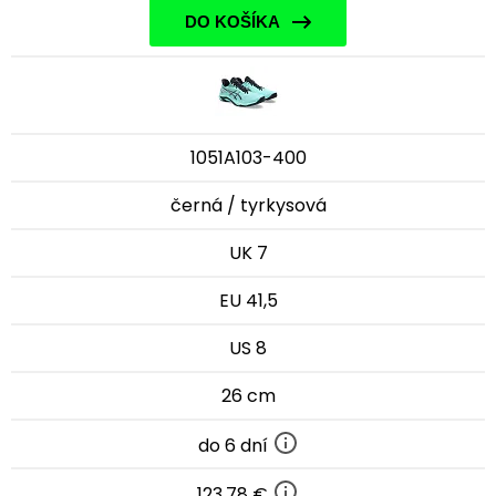
DO KOŠÍKA
1051A103-400
černá / tyrkysová
UK 7
EU 41,5
US 8
26 cm
do 6 dní
123,78 €