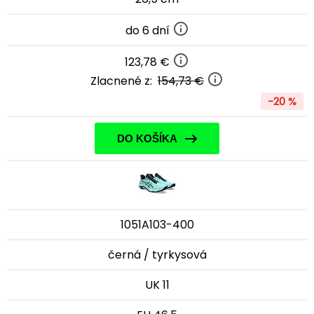
do 6 dní
123,78 €
Zlacnené z:
154,73 €
-20 %
DO KOŠÍKA
1051A103-400
černá / tyrkysová
UK 11