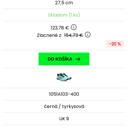
27,5 cm
Skladom (1 ks)
123,78 €
Zlacnené z:
154,73 €
-20 %
DO KOŠÍKA
1051A103-400
černá / tyrkysová
UK 9