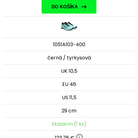
DO KOŠÍKA
1051A103-400
černá / tyrkysová
UK 10,5
EU 46
US 11,5
29 cm
Skladom (1 ks)
123,78 €