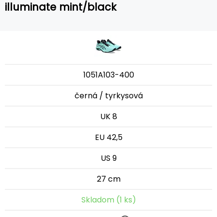
illuminate mint/black
1051A103-400
černá / tyrkysová
UK 8
EU 42,5
US 9
27 cm
Skladom (1 ks)