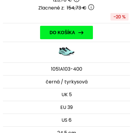
Zlacnené z:
154,73 €
-20 %
DO KOŠÍKA
1051A103-400
černá / tyrkysová
UK 5
EU 39
US 6
24,5 cm