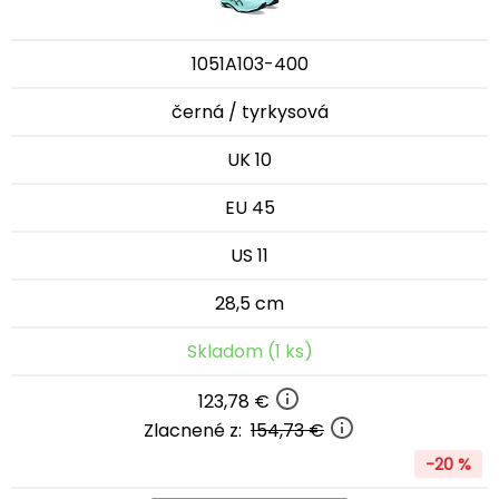
1051A103-400
černá / tyrkysová
UK 10
EU 45
US 11
28,5 cm
Skladom (1 ks)
123,78 €
Zlacnené z:
154,73 €
-20 %