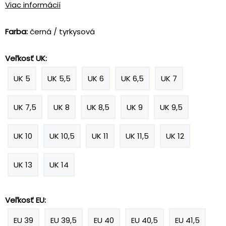
Viac informácií
Farba:
černá / tyrkysová
Veľkosť UK:
UK 5
UK 5,5
UK 6
UK 6,5
UK 7
UK 7,5
UK 8
UK 8,5
UK 9
UK 9,5
UK 10
UK 10,5
UK 11
UK 11,5
UK 12
UK 13
UK 14
Veľkosť EU:
EU 39
EU 39,5
EU 40
EU 40,5
EU 41,5