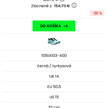
Zlacnené z:
154,73 €
-20 %
DO KOŠÍKA
1051A103-400
černá / tyrkysová
UK 14
EU 50,5
US 15
32 cm