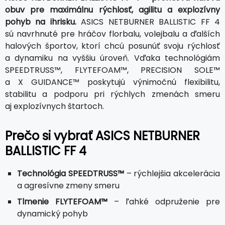
obuv pre maximálnu rýchlosť, agilitu a explozívny
pohyb na ihrisku.
ASICS NETBURNER BALLISTIC FF 4
sú navrhnuté pre hráčov florbalu, volejbalu a ďalších
halových športov, ktorí chcú posunúť svoju rýchlosť
a dynamiku na vyššiu úroveň. Vďaka technológiám
SPEEDTRUSS™, FLYTEFOAM™, PRECISION SOLE™
a X GUIDANCE™ poskytujú výnimočnú flexibilitu,
stabilitu a podporu pri rýchlych zmenách smeru
aj explozívnych štartoch.
Prečo si vybrať ASICS NETBURNER
BALLISTIC FF 4
Technológia SPEEDTRUSS™
– rýchlejšia akcelerácia
a agresívne zmeny smeru
Tlmenie FLYTEFOAM™
– ľahké odpruženie pre
dynamický pohyb