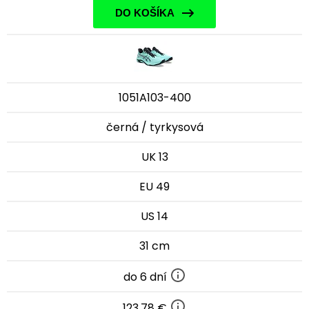
DO KOŠÍKA
1051A103-400
černá / tyrkysová
UK 13
EU 49
US 14
31 cm
do 6 dní
123,78 €