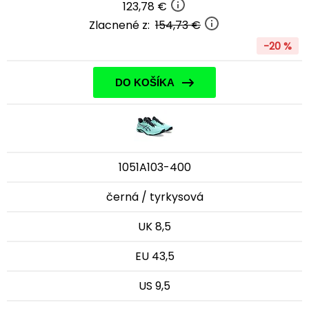
123,78 €
Zlacnené z:
154,73 €
-20 %
DO KOŠÍKA
1051A103-400
černá / tyrkysová
UK 8,5
EU 43,5
US 9,5