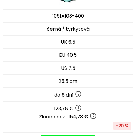
1051A103-400
černá / tyrkysová
UK 6,5
EU 40,5
US 7,5
25,5 cm
do 6 dní
123,78 €
Zlacnené z:
154,73 €
-20 %