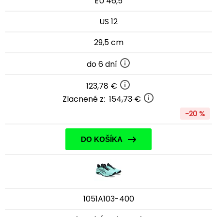
EU 46,5
US 12
29,5 cm
do 6 dní
123,78 €
Zlacnené z:
154,73 €
-20 %
DO KOŠÍKA
1051A103-400