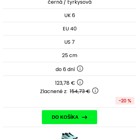
černá / tyrkysová
UK 6
EU 40
US 7
25 cm
do 6 dní
123,78 €
Zlacnené z:
154,73 €
-20 %
DO KOŠÍKA