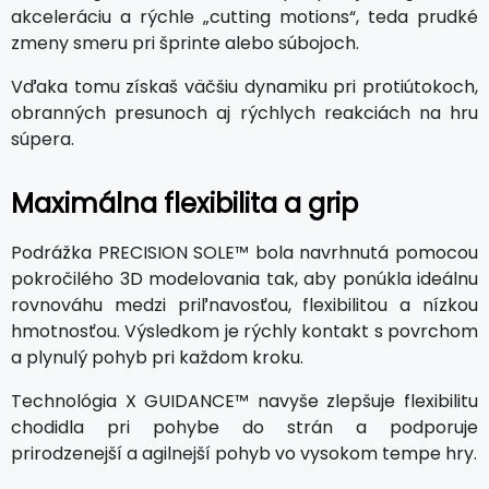
akceleráciu a rýchle „cutting motions“, teda prudké
zmeny smeru pri šprinte alebo súbojoch.
Vďaka tomu získaš väčšiu dynamiku pri protiútokoch,
obranných presunoch aj rýchlych reakciách na hru
súpera.
Maximálna flexibilita a grip
Podrážka PRECISION SOLE™ bola navrhnutá pomocou
pokročilého 3D modelovania tak, aby ponúkla ideálnu
rovnováhu medzi priľnavosťou, flexibilitou a nízkou
hmotnosťou. Výsledkom je rýchly kontakt s povrchom
a plynulý pohyb pri každom kroku.
Technológia X GUIDANCE™ navyše zlepšuje flexibilitu
chodidla pri pohybe do strán a podporuje
prirodzenejší a agilnejší pohyb vo vysokom tempe hry.