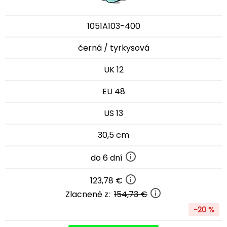
1051A103-400
černá / tyrkysová
UK 12
EU 48
US 13
30,5 cm
do 6 dní
123,78 €
Zlacnené z:
154,73 €
-20 %