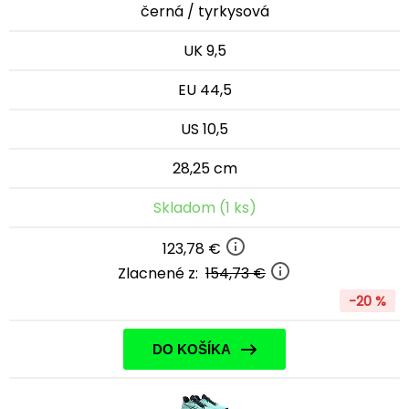
černá / tyrkysová
UK 9,5
EU 44,5
US 10,5
28,25 cm
Skladom (1 ks)
123,78 €
Zlacnené z:
154,73 €
-20 %
DO KOŠÍKA