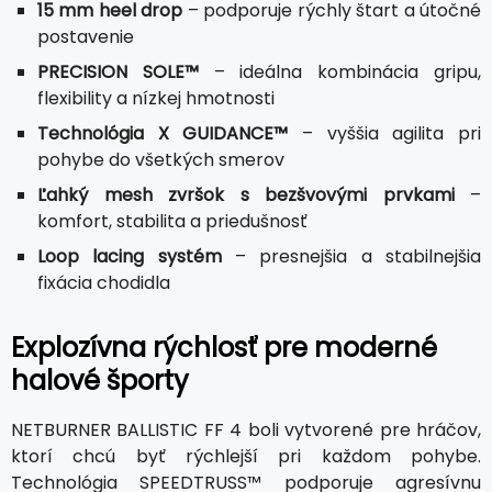
15 mm heel drop
– podporuje rýchly štart a útočné
postavenie
PRECISION SOLE™
– ideálna kombinácia gripu,
flexibility a nízkej hmotnosti
Technológia X GUIDANCE™
– vyššia agilita pri
pohybe do všetkých smerov
Ľahký mesh zvršok s bezšvovými prvkami
–
komfort, stabilita a priedušnosť
Loop lacing systém
– presnejšia a stabilnejšia
fixácia chodidla
Explozívna rýchlosť pre moderné
halové športy
NETBURNER BALLISTIC FF 4 boli vytvorené pre hráčov,
ktorí chcú byť rýchlejší pri každom pohybe.
Technológia SPEEDTRUSS™ podporuje agresívnu