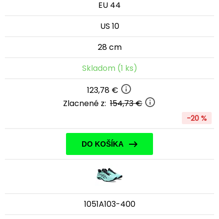
EU 44
US 10
28 cm
Skladom (1 ks)
123,78 €
Zlacnené z:
154,73 €
-20 %
DO KOŠÍKA
1051A103-400