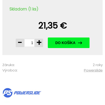
Skladom (1 ks)
21,35 €
-
+
DO KOŠÍKA
Záruka:
2 roky
Výrobca:
Powerslide