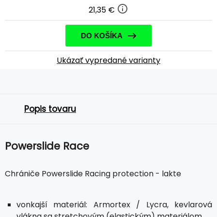
21,35 €
DO KOŠÍKA
Ukázať vypredané varianty
Popis tovaru
Powerslide Race
Chrániče Powerslide Racing protection - lakte
vonkajší materiál: Armortex / Lycra, kevlarová
vlákna sa stretchovým (elastickým) materiálom