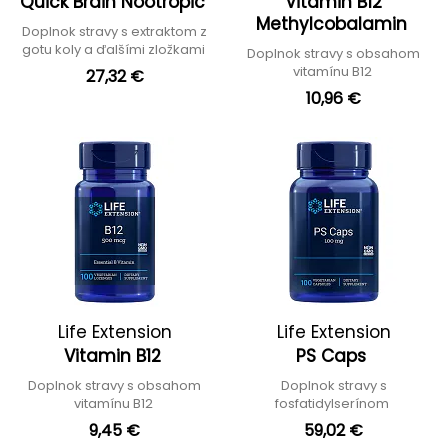
Quick Brain Nootropic
Vitamin B12
Methylcobalamin
Doplnok stravy s extraktom z
gotu koly a ďalšími zložkami
Doplnok stravy s obsahom
vitamínu B12
27,32 €
10,96 €
Life Extension
Life Extension
Vitamin B12
PS Caps
Doplnok stravy s obsahom
Doplnok stravy s
vitamínu B12
fosfatidylserínom
9,45 €
59,02 €