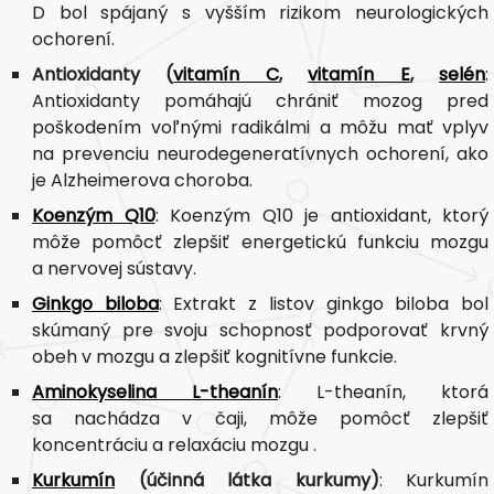
D bol spájaný s vyšším rizikom neurologických
ochorení.
Antioxidanty (
vitamín C
,
vitamín E
,
selén
:
Antioxidanty pomáhajú chrániť mozog pred
poškodením voľnými radikálmi a môžu mať vplyv
na prevenciu neurodegeneratívnych ochorení, ako
je Alzheimerova choroba.
Koenzým Q10
: Koenzým Q10 je antioxidant, ktorý
môže pomôcť zlepšiť energetickú funkciu mozgu
a nervovej sústavy.
Ginkgo biloba
: Extrakt z listov ginkgo biloba bol
skúmaný pre svoju schopnosť podporovať krvný
obeh v mozgu a zlepšiť kognitívne funkcie.
Aminokyselina L-theanín
: L-theanín, ktorá
sa nachádza v čaji, môže pomôcť zlepšiť
koncentráciu a relaxáciu mozgu .
Kurkumín
(účinná látka kurkumy)
: Kurkumín