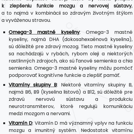
k zlepšeniu funkcie mozgu a nervovej sústavy
,
a to najmä v kombinácii so zdravým životným štýlom
a vyváženou stravou.
Omega-3 mastné kyseliny
: Omega-3 mastné
kyseliny, najmä DHA (dokosahexaénová kyselina),
sú dôležité pre zdravý mozog. Tieto mastné kyseliny
sa nachádzajú v rybách, rybom oleji a niektorých
rastlinných zdrojoch, ako sú ľanové semienka a chia
semienka. Omega-3 mastné kyseliny môžu pomôcť
podporovať kognitívne funkcie a zlepšiť pamäť.
Vitamíny skupiny B
: Niektoré vitamíny skupiny B,
najmä B6, B9 (kyselina listová) a B12, sú dôležité pre
zdravú nervovú sústavu a produkciu
neurotransmiterov, ktoré regulujú komunikáciu
medzi mozgom a nervami.
Vitamín D
: Vitamín D má významný vplyv na funkciu
mozgu a imunitný systém. Nedostatok vitamínu