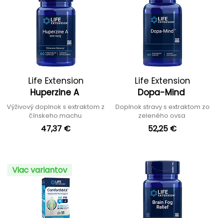
Life Extension
Life Extension
Huperzine A
Dopa-Mind
Výživový doplnok s extraktom z
Doplnok stravy s extraktom zo
čínskeho machu
zeleného ovsa
47,37 €
52,25 €
Viac variantov