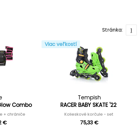
Stránka:
1
Viac veľkostí
e
Tempish
w Glow Combo
RACER BABY SKATE '22
le + chrániče
Kolieskové korčule - set
2 €
75,33 €