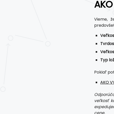
AKO
Vieme, že
predovše
Veľkos
Tvrdos
Veľkos
Typ lo
Pokiaľ po
AKO VY
Odporúčam
veľkosť k
expeduje
cene.