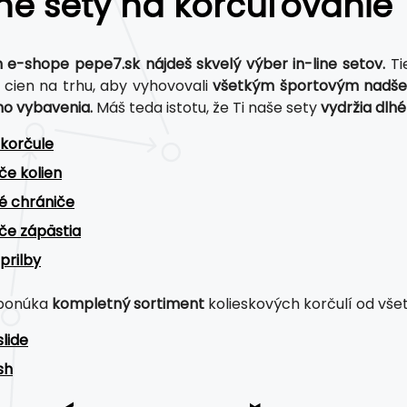
ine sety na korčuľovanie
e-shope pepe7.sk nájdeš skvelý výber in-line setov.
Tie
h cien na trhu, aby vyhovovali
všetkým športovým nadš
o vybavenia.
Máš teda istotu, že Ti naše sety
vydržia dlhé
 korčule
če kolien
é chrániče
če zápästia
 prilby
 ponúka
kompletný sortiment
kolieskových korčulí od všet
lide
sh