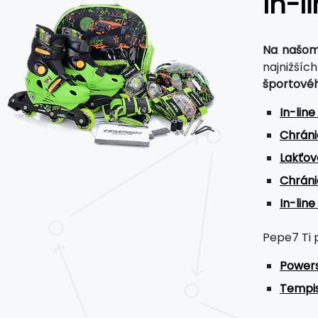
In-l
Na našom 
najnižšíc
športovéh
In-line
Chráni
Lakťov
Chráni
In-line
Pepe7 Ti
Powers
Tempi