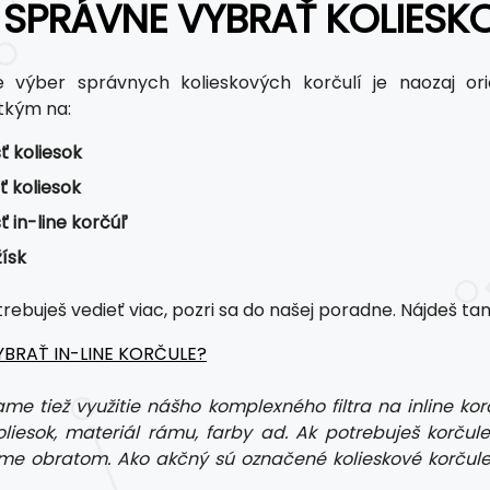
 SPRÁVNE VYBRAŤ KOLIESK
 výber správnych kolieskových korčulí je naozaj orie
tkým na:
ť koliesok
ť koliesok
ť in-line korčúľ
žísk
trebuješ vedieť viac, pozri sa do našej poradne. Nájdeš ta
BRAŤ IN-LINE KORČULE?
e tiež využitie nášho komplexného filtra na inline korču
oliesok, materiál rámu, farby ad. Ak potrebuješ korčule 
me obratom. Ako akčný sú označené kolieskové korčule