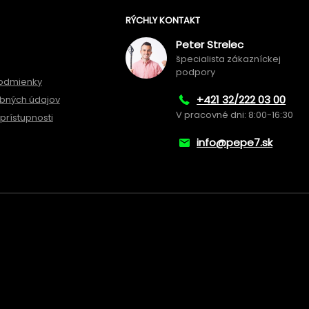
RÝCHLY KONTAKT
Peter Strelec
špecialista zákazníckej
podpory
odmienky
+421 32/222 03 00
bných údajov
V pracovné dni: 8:00-16:30
prístupnosti
info@pepe7.sk