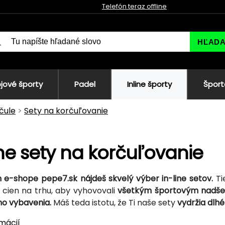
Telefón teraz offline
HĽAD
jové športy
Padel
Inline športy
Šport
čule
Sety na korčuľovanie
ine sety na korčuľovanie
e-shope pepe7.sk nájdeš skvelý výber in-line setov.
Tie
h cien na trhu, aby vyhovovali
všetkým športovým nadš
o vybavenia.
Máš teda istotu, že Ti naše sety
vydržia dlhé
rmácií