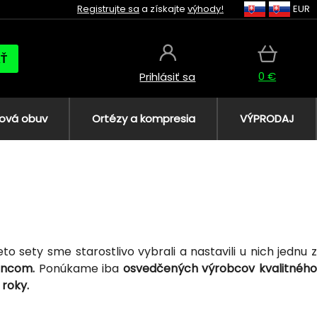
Registrujte sa
a získajte
výhody!
EUR
AŤ
0 €
Prihlásiť sa
ová obuv
Ortézy a kompresia
VÝPRODAJ
to sety sme starostlivo vybrali a nastavili u nich jednu 
encom.
Ponúkame iba
osvedčených výrobcov kvalitnéh
 roky.