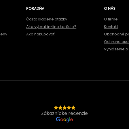
PORADŇA
O NÁS
Často kladené otázky
O firme
Ako vybrať in-line korčule?
Kontakt
meny
Ako nakupovať
Obchodné p
Ochrana oso
Vyhlásenie o 
Zákaznícke recenzie