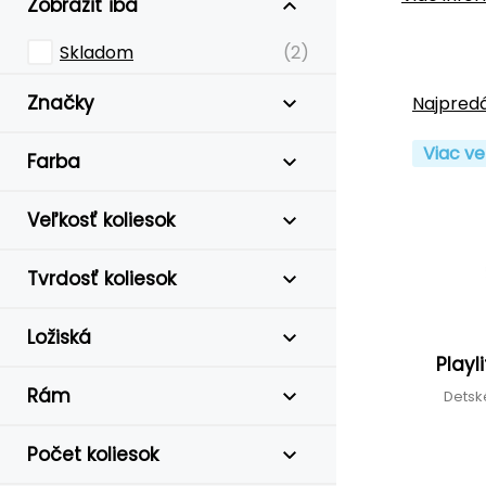
Zobraziť iba
Skladom
(2)
Značky
Najpredá
Viac ve
Farba
Veľkosť koliesok
Tvrdosť koliesok
Ložiská
Playl
Rám
Detsk
Počet koliesok