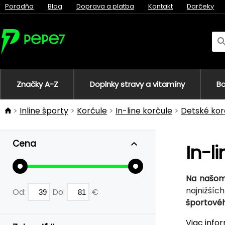
Poradňa
Blog
Doprava a platba
Kontakt
Darčeky
Značky A-Z
Doplnky stravy a vitamíny
Bo
Inline športy
Korčule
In-line korčule
Detské kor
Cena
In-l
Na našom 
najnižšíc
Od:
Do:
€
športovéh
Viac info