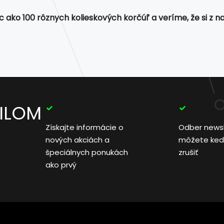
 ako 100 rôznych kolieskových korčúľ a veríme, že si z naš
AILOM
Získajte informácie o
Odber news
nových akciách a
môžete ked
špeciálnych ponukách
zrušiť
ako prvý