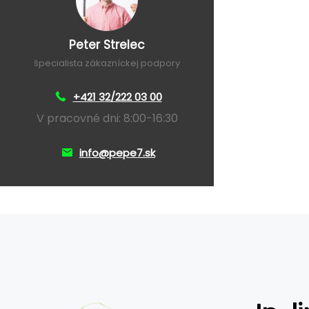
Peter Strelec
špecialista zákazníckej podpory
+421 32/222 03 00
V pracovné dni: 8:00-16:30
info@pepe7.sk