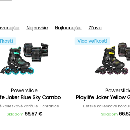
vanejšie
Najnovšie
Najlacnejšie
Zľava
ľkostí
Viac veľkostí
Powerslide
Powerslid
ife Joker Blue Sky Combo
Playlife Joker Yello
é kolieskové korčule + chrániče
Detské kolieskové korču
66,57 €
66,6
Skladom
Skladom