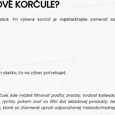
OVÉ KORČULE?
šok. Pri výbere korčúľ je najdôležitejšie zamerať sa
m všetko, čo na výber potrebuješ:
le, kde môžeš filtrovať podľa: značky, tvrdosť koliesok,
rýchlo, potom zvoľ vo filtri iba skladovej produkty, tie
, ktoré sú zľavnené oproti odporúčanej maloobchodnej