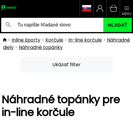
MENU
HĽADAŤ
Inline športy
Korčule
In-line korčule
Náhradné
diely
Náhradné topánky
Ukázať filter
Náhradné topánky pre
in-line korčule