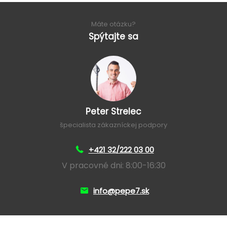
Máte otázku?
Spýtajte sa
Peter Strelec
špecialista zákazníckej podpory
+421 32/222 03 00
V pracovné dni: 8:00-16:30
info@pepe7.sk