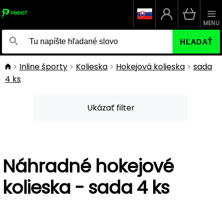
MENU
HĽADAŤ
Inline športy
Kolieska
Hokejová kolieska
sada
4 ks
Ukázať filter
Náhradné hokejové
kolieska - sada 4 ks