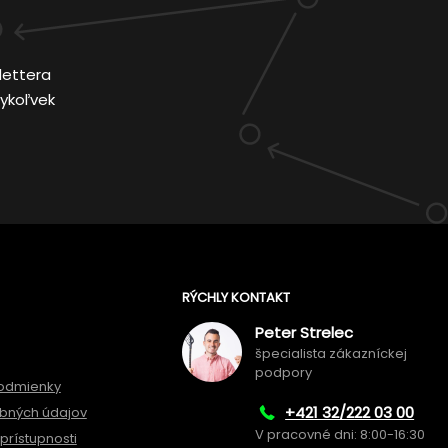
lettera
ykoľvek
RÝCHLY KONTAKT
Peter Strelec
špecialista zákazníckej
podpory
odmienky
+421 32/222 03 00
bných údajov
V pracovné dni: 8:00-16:30
prístupnosti