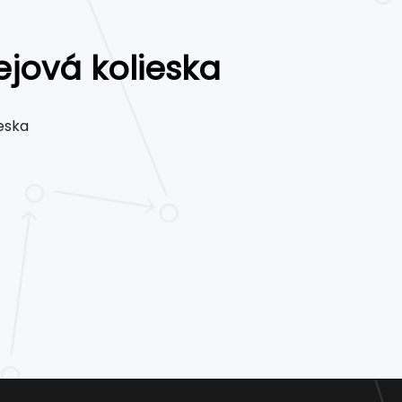
jová kolieska
ieska