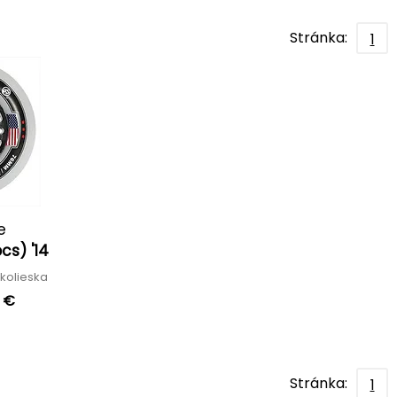
Stránka:
1
e
cs) '14
 kolieska
8 €
Stránka:
1