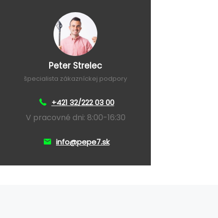
Peter Strelec
špecialista zákazníckej podpory
+421 32/222 03 00
V pracovné dni: 8:00-16:30
info@pepe7.sk