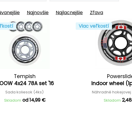
vanejšie
Najnovšie
Najlacnejšie
Zľava
ľkostí
Viac veľkostí
Tempish
Powerslid
OOW 4x24 78A set '16
Indoor wheel (1p
Sada koliesok (4ks)
Náhradné hokejovej
od 14,99 €
2,4
Skladom
Skladom