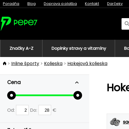
Poradňa
Blog
Doprava a platba
Kontakt
Darčeky
Značky A-Z
Doplnky stravy a vitamíny
Bo
Inline športy
Kolieska
Hokejová kolieska
Cena
Hoke
Od:
Do:
€
sa