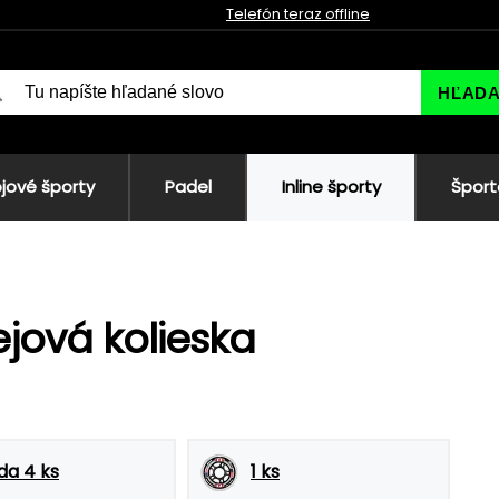
Telefón teraz offline
HĽAD
jové športy
Padel
Inline športy
Šport
jová kolieska
da 4 ks
1 ks