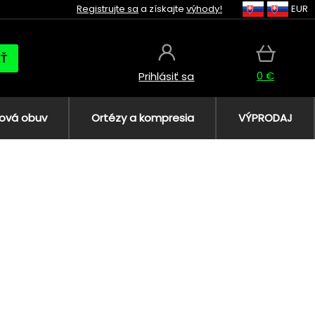
Registrujte sa
a získajte
výhody!
EUR
AŤ
0 €
Prihlásiť sa
ová obuv
Ortézy a kompresia
VÝPRODAJ