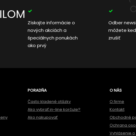
AILOM
Získajte informácie o
Odber news
nových akciách a
môžete ked
špeciálnych ponukách
zrušiť
ako prvý
PORADŇA
O NÁS
Často kladené otázky
O firme
Ako vybrať in-line korčule?
Kontakt
meny
Ako nakupovať
Obchodné p
Ochrana oso
Vyhlásenie o 