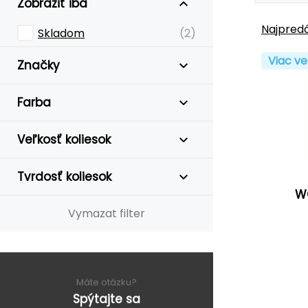
Zobraziť iba
Najpredá
Skladom
(2)
Viac ve
Značky
Farba
Veľkosť koliesok
Tvrdosť koliesok
W
Vymazat filter
Máte otázku?
Spýtajte sa