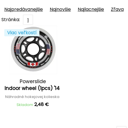
Najpredávanejšie
Najnovšie
Najlacnejšie
Zľava
Stránka:
1
Viac veľkostí
Powerslide
Indoor wheel (1pcs) '14
Náhradné hokejovej kolieska
2,48 €
Skladom