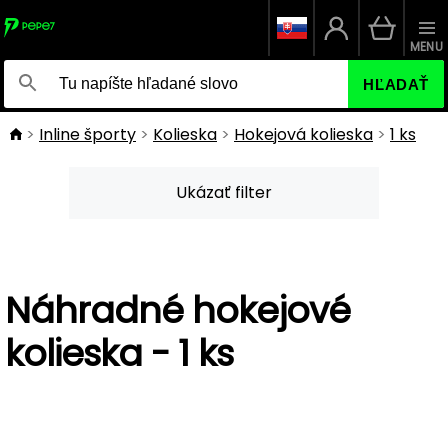
MENU
HĽADAŤ
Inline športy
Kolieska
Hokejová kolieska
1 ks
Ukázať filter
Náhradné hokejové
kolieska - 1 ks