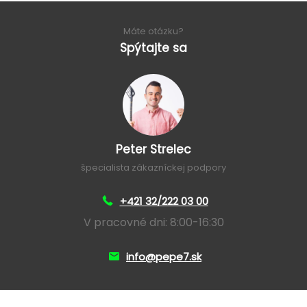
Máte otázku?
Spýtajte sa
Peter Strelec
špecialista zákazníckej podpory
+421 32/222 03 00
V pracovné dni: 8:00-16:30
info@pepe7.sk