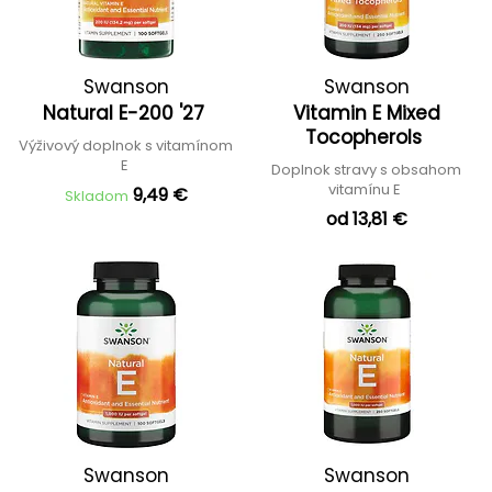
Swanson
Swanson
Natural E-200 '27
Vitamin E Mixed
Tocopherols
Výživový doplnok s vitamínom
E
Doplnok stravy s obsahom
vitamínu E
9,49 €
Skladom
od 13,81 €
Swanson
Swanson