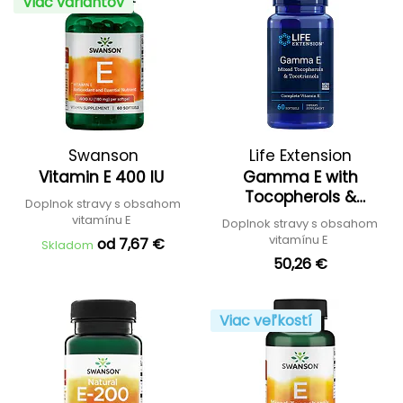
Viac variantov
Swanson
Life Extension
Vitamin E 400 IU
Gamma E with
Tocopherols &
Doplnok stravy s obsahom
Tocotrienols
vitamínu E
Doplnok stravy s obsahom
vitamínu E
od 7,67 €
Skladom
50,26 €
Viac veľkostí