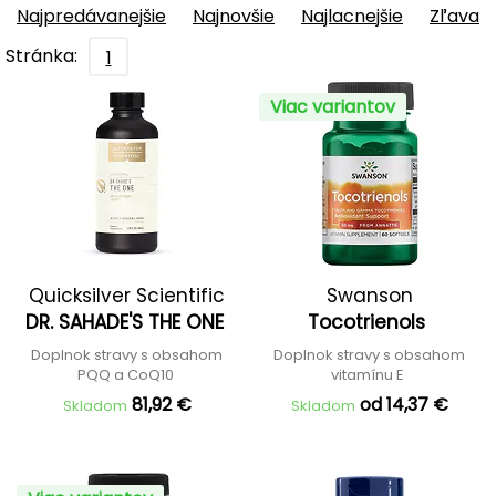
Najpredávanejšie
Najnovšie
Najlacnejšie
Zľava
Stránka:
1
Viac variantov
Quicksilver Scientific
Swanson
DR. SAHADE'S THE ONE
Tocotrienols
Doplnok stravy s obsahom
Doplnok stravy s obsahom
PQQ a CoQ10
vitamínu E
81,92 €
od 14,37 €
Skladom
Skladom