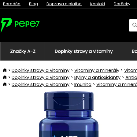
Poradňa
Blog
Doprava a platba
Kontakt
Darčeky
Značky A-Z
Doplnky stravy a vitamíny
Bo
Doplnky stravy a vitamíny
Vitamíny a minerály
Vitam
Doplnky stravy a vitamíny
Byliny a antioxidanty
Anti
Doplnky stravy a vitamíny
Imunita
Vitamíny a minerá