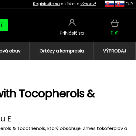
Registrujte sa
a získajte
výhody!
EUR
AŤ
0 €
Prihlásiť sa
ová obuv
Ortézy a kompresia
VÝPRODAJ
with Tocopherols &
u E
rols & Tocotrienols, ktorý obsahuje: Zmes tokoferolov a