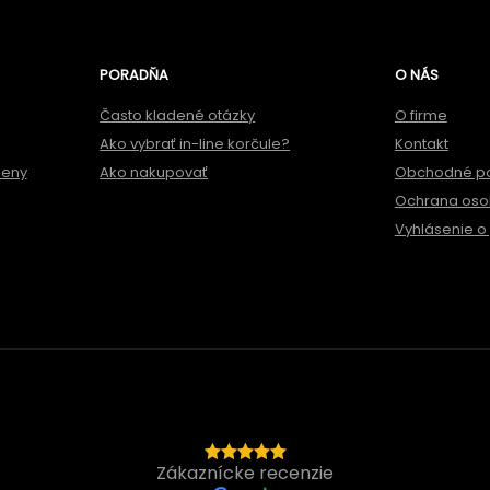
PORADŇA
O NÁS
Často kladené otázky
O firme
Ako vybrať in-line korčule?
Kontakt
meny
Ako nakupovať
Obchodné p
Ochrana oso
Vyhlásenie o 
Zákaznícke recenzie