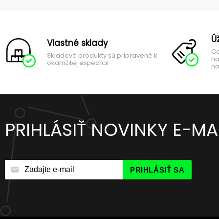
Ú
Vlastné sklady
Ce
Skladové produkty sú pripravené k
na
okamžitej expedícii
na
PRIHLÁSIŤ NOVINKY E-M
PRIHLÁSIŤ SA