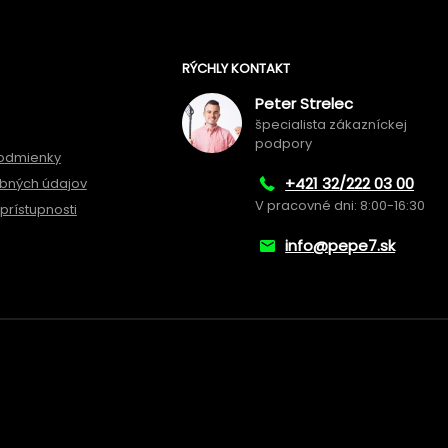
RÝCHLY KONTAKT
Peter Strelec
špecialista zákazníckej
podpory
odmienky
+421 32/222 03 00
bných údajov
V pracovné dni: 8:00-16:30
prístupnosti
info@pepe7.sk