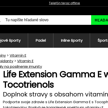
Telefón teraz offline
HĽAD
jové športy
Padel
Inline športy
Šport
íny
Vitamín E
oxidanty
Vitamin E
ly na posilnenie imunity
Life Extension Gamma E 
Tocotrienols
Doplnok stravy s obsahom vitamín
Podporte svoje zdravie s Life Extension Gamma E s Tocophe
tokotrienolov: Poskytuje komplexné spektrum vitamínu E...