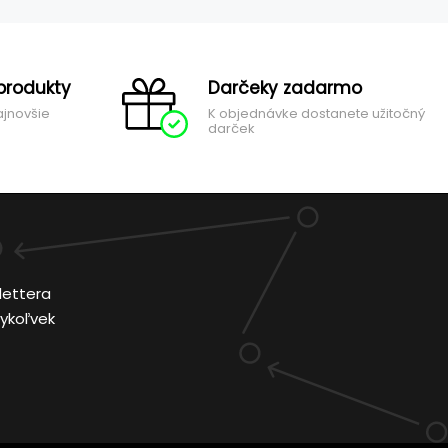
produkty
Darčeky zadarmo
ajnovšie
K objednávke dostanete užitočný
darček
lettera
ykoľvek