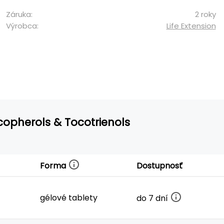
Záruka:
2 roky
Výrobca:
Life Extension
copherols & Tocotrienols
Forma
Dostupnosť
gélové tablety
do 7 dní