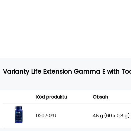
Varianty Life Extension Gamma E with To
Kód produktu
Obsah
02070EU
48 g (60 x 0,8 g)