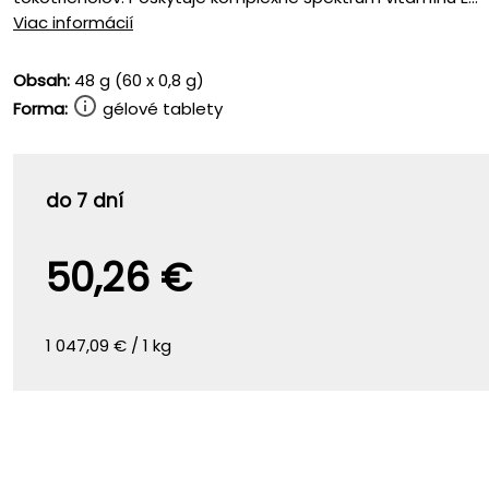
Viac informácií
Obsah:
48 g (60 x 0,8 g)
Forma:
gélové tablety
do 7 dní
50,26 €
1 047,09 € / 1 kg