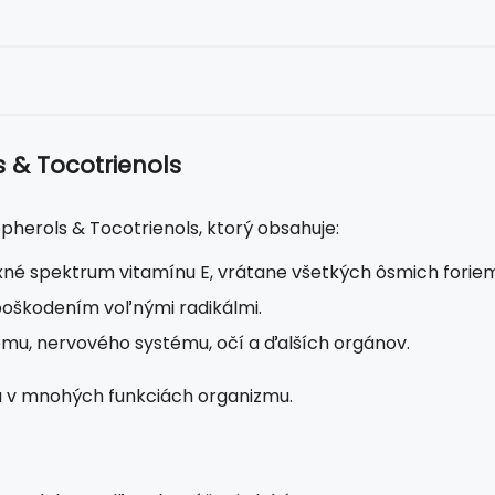
 & Tocotrienols
pherols & Tocotrienols, ktorý obsahuje:
xné spektrum vitamínu E, vrátane všetkých ôsmich foriem
poškodením voľnými radikálmi.
ému, nervového systému, očí a ďalších orgánov.
ohu v mnohých funkciách organizmu.