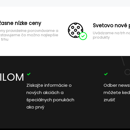
žasne nízke ceny
Svetovo nové 
ny pravidelne porovnávame a
Uvádzame na trh n
stavujeme čo možno najlepšie
produkty
 trhu
AILOM
Získajte informácie o
Odber news
nových akciách a
môžete ked
špeciálnych ponukách
zrušiť
ako prvý