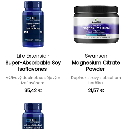
Life Extension
Swanson
Super-Absorbable Soy
Magnesium Citrate
Isoflavones
Powder
Výživový doplnok so sójovým
Doplnok stravy s obsahom
izoflavónom
horčíka
35,42 €
21,57 €