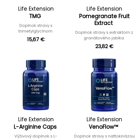
Life Extension
Life Extension
TMG
Pomegranate Fruit
Extract
Doplnok stravy s
trimetylglycínom
Doplnok stravy s extraktom z
granátového jablka
15,67 €
23,82 €
Life Extension
Life Extension
L-Arginine Caps
VenoFlow™
Výživový doplnok s L-
Doplnok stravy s nattokinázou