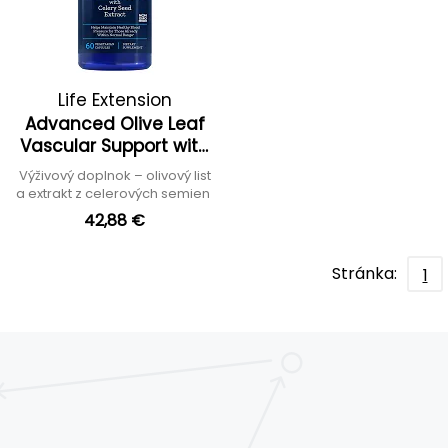
Life Extension
Advanced Olive Leaf
Vascular Support with
Celery Seed Extract
Výživový doplnok – olivový list
a extrakt z celerových semien
42,88 €
Stránka:
1