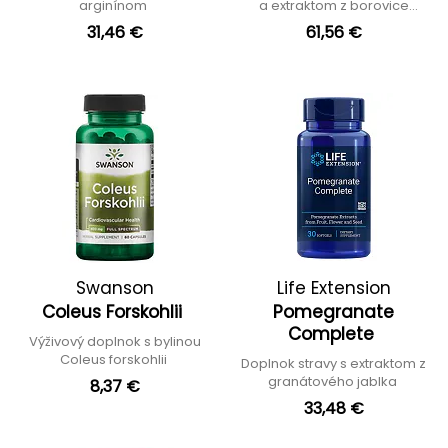
arginínom
a extraktom z borovice
prímorskej
31,46 €
61,56 €
Swanson
Life Extension
Coleus Forskohlii
Pomegranate
Complete
Výživový doplnok s bylinou
Coleus forskohlii
Doplnok stravy s extraktom z
granátového jablka
8,37 €
33,48 €