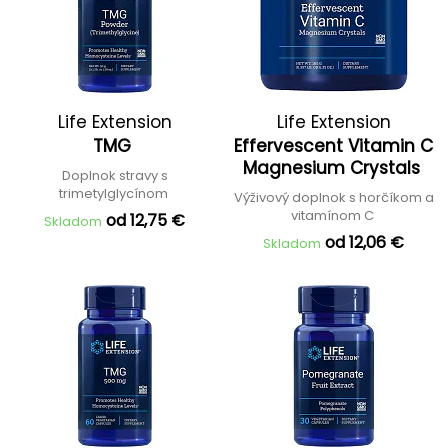
Life Extension
Life Extension
TMG
Effervescent Vitamin C
Magnesium Crystals
Doplnok stravy s
trimetylglycínom
Výživový doplnok s horčíkom a
vitamínom C
od 12,75 €
Skladom
od 12,06 €
Skladom