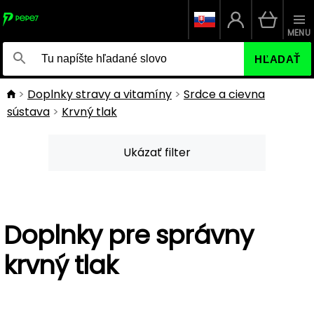
MENU
HĽADAŤ
Doplnky stravy a vitamíny
Srdce a cievna
sústava
Krvný tlak
Ukázať filter
Doplnky pre správny
krvný tlak