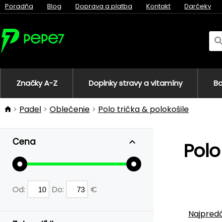
Poradňa
Blog
Doprava a platba
Kontakt
Darčeky
Značky A-Z
Doplnky stravy a vitamíny
Bo
Padel
Oblečenie
Polo trička & polokošile
Cena
Polo
Od:
Do:
€
Najpredá