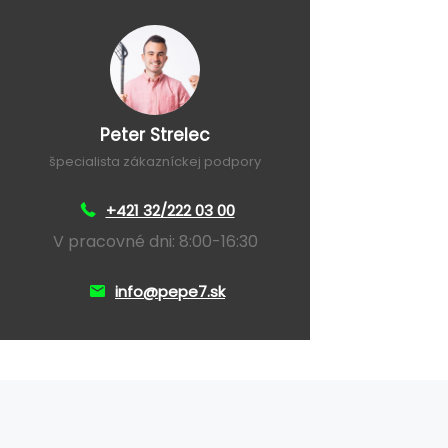
Peter Strelec
špecialista zákazníckej podpory
+421 32/222 03 00
V pracovné dni: 8:00-16:30
info@pepe7.sk