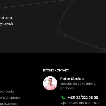
lettera
ykoľvek
RÝCHLY KONTAKT
Peter Strelec
špecialista zákazníckej
podpory
odmienky
+421 32/222 03 00
bných údajov
V pracovné dni: 8:00-16:30
prístupnosti