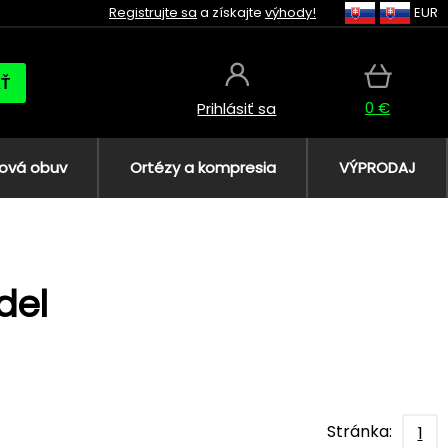
Registrujte sa
a získajte
výhody!
EUR
AŤ
0 €
Prihlásiť sa
ová obuv
Ortézy a kompresia
VÝPRODAJ
del
Stránka:
1