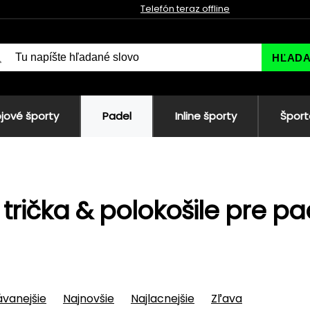
Telefón teraz offline
HĽAD
jové športy
Padel
Inline športy
Šport
 trička & polokošile pre pa
vanejšie
Najnovšie
Najlacnejšie
Zľava