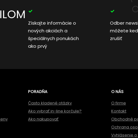
AILOM
Získajte informácie o
Odber news
nových akciách a
môžete ked
špeciálnych ponukách
zrušiť
ako prvý
PORADŇA
O NÁS
Často kladené otázky
O firme
Ako vybrať in-line korčule?
Kontakt
meny
Ako nakupovať
Obchodné p
Ochrana oso
Vyhlásenie o 