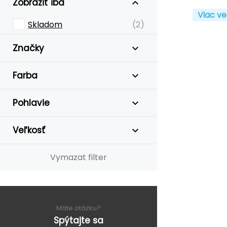
Zobraziť iba
Viac ve
Skladom
(2)
Značky
Farba
Pohlavie
Veľkosť
Vymazat filter
Máte otázku?
Spýtajte sa