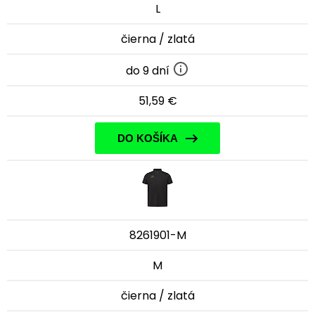
L
čierna / zlatá
do 9 dní
51,59 €
DO KOŠÍKA
8261901-M
M
čierna / zlatá