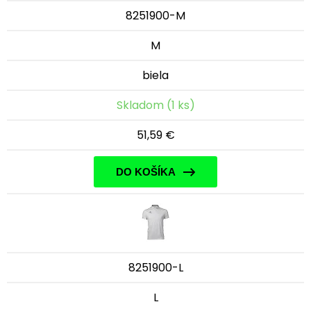
8251900-M
M
biela
Skladom (1 ks)
51,59 €
DO KOŠÍKA
8251900-L
L