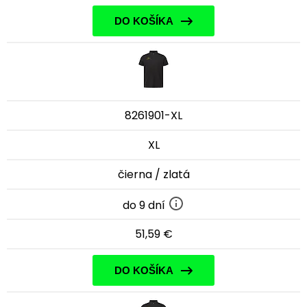
DO KOŠÍKA
8261901-XL
XL
čierna / zlatá
do 9 dní
51,59 €
DO KOŠÍKA