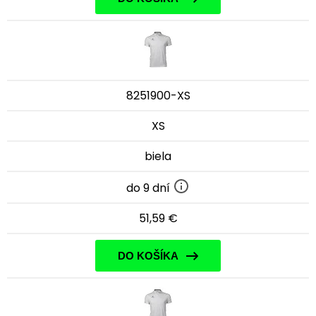
8251900-XS
XS
biela
do 9 dní
51,59 €
DO KOŠÍKA