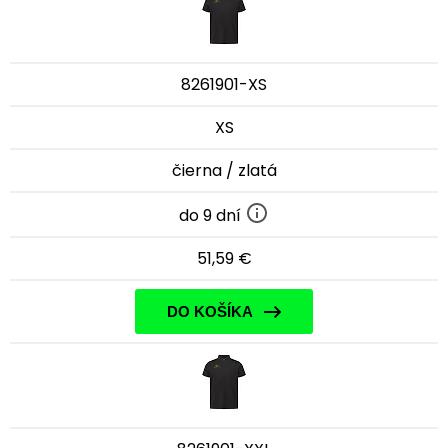
8261901-XS
XS
čierna / zlatá
do 9 dní
51,59 €
DO KOŠÍKA