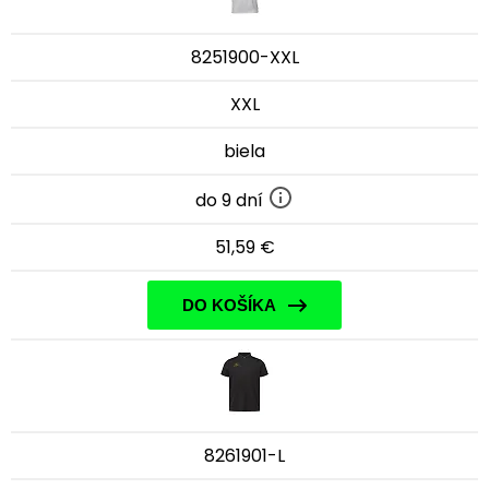
8251900-XXL
XXL
biela
do 9 dní
51,59 €
DO KOŠÍKA
8261901-L