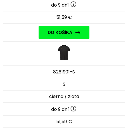
do 9 dní
51,59 €
DO KOŠÍKA
8261901-S
S
čierna / zlatá
do 9 dní
51,59 €