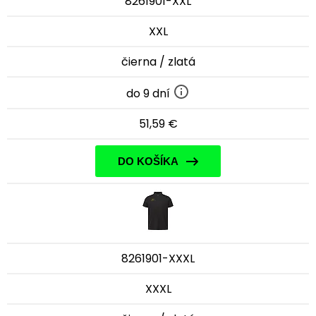
8261901-XXL
XXL
čierna / zlatá
do 9 dní
51,59 €
DO KOŠÍKA
8261901-XXXL
XXXL