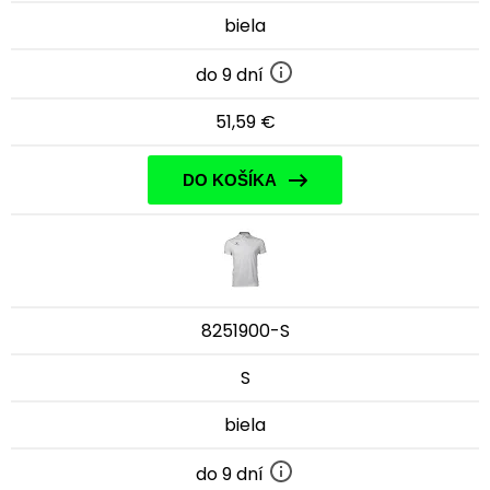
biela
do 9 dní
51,59 €
DO KOŠÍKA
8251900-S
S
biela
do 9 dní