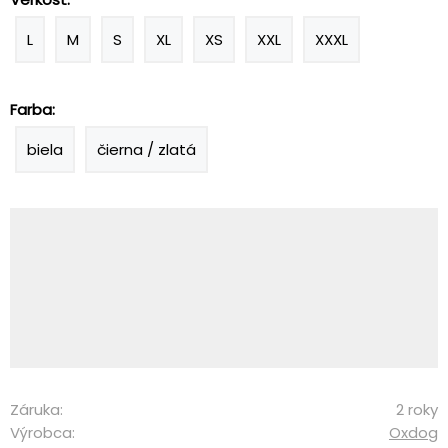
L
M
S
XL
XS
XXL
XXXL
Farba:
biela
čierna / zlatá
Záruka:
2 roky
Výrobca:
Oxdog