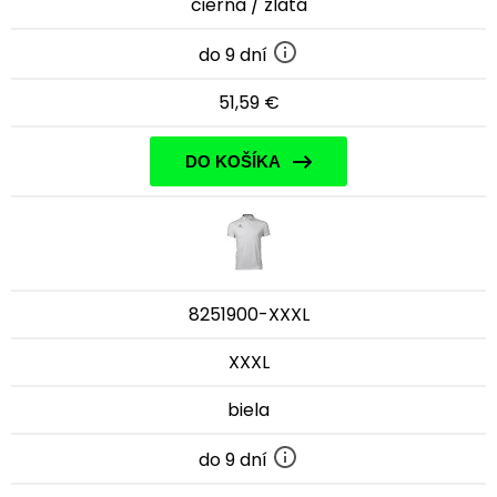
čierna / zlatá
do 9 dní
51,59 €
DO KOŠÍKA
8251900-XXXL
XXXL
biela
do 9 dní