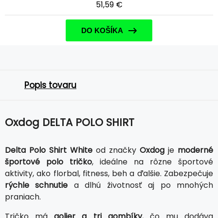
51,59 €
DO KOŠÍKA
Popis tovaru
Oxdog DELTA POLO SHIRT
Delta Polo Shirt White
od značky
Oxdog
je
moderné
športové polo tričko
, ideálne na rôzne športové
aktivity, ako florbal, fitness, beh a ďalšie. Zabezpečuje
rýchle schnutie
a dlhú životnosť aj po mnohých
praniach.
Tričko má
golier a tri gombíky
, čo mu dodáva