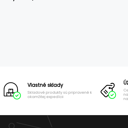
Ú
Vlastné sklady
Ce
Skladové produkty sú pripravené k
na
okamžitej expedícii
na