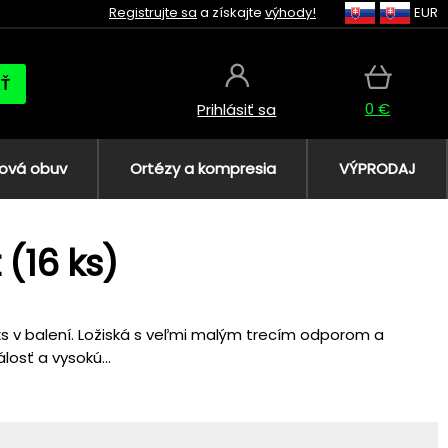
Registrujte sa
a získajte
výhody!
EUR
AŤ
0 €
Prihlásiť sa
ová obuv
Ortézy a kompresia
VÝPRODAJ
(16 ks)
 ks v balení. Ložiská s veľmi malým trecím odporom a
losť a vysokú...