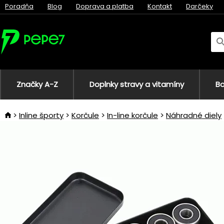
Poradňa
Blog
Doprava a platba
Kontakt
Darčeky
Značky A-Z
Doplnky stravy a vitamíny
Bo
Inline športy
Korčule
In-line korčule
Náhradné diely