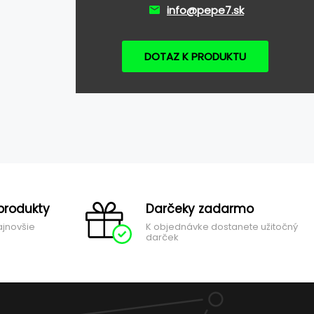
info@pepe7.sk
DOTAZ K PRODUKTU
produkty
Darčeky zadarmo
ajnovšie
K objednávke dostanete užitočný
darček