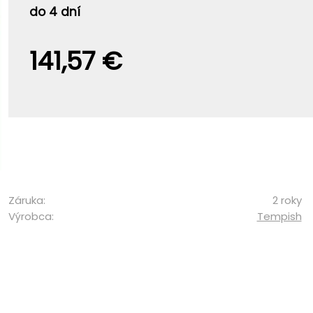
do 4 dní
141,57 €
Záruka:
2 roky
Výrobca:
Tempish