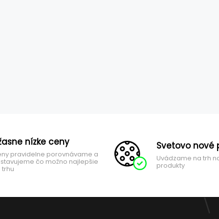
žasne nízke ceny
Svetovo nové 
ny pravidelne porovnávame a
Uvádzame na trh n
stavujeme čo možno najlepšie
produkty
 trhu