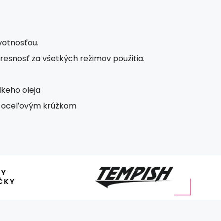
votnosťou.
presnosť za všetkých režimov použitia.
keho oleja
né oceľovým krúžkom