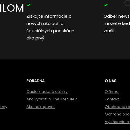
AILOM
Získajte informácie o
Odber news
nových akciách a
môžete ked
špeciálnych ponukách
zrušiť
ako prvý
PORADŇA
O NÁS
Často kladené otázky
O firme
Ako vybrať in-line korčule?
Kontakt
meny
Ako nakupovať
Obchodné p
Ochrana oso
Vyhlásenie o 