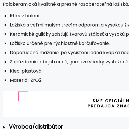
Polokeramická kvalitné a presné rozoberateľná ložiská.
16 ks v balení.
Ložiská s veľmi malým trecím odporom a vysokou ži
Keramické guličky zaisťujú tvarovú stálosť a vysokú 
Ložisko určené pre rýchlostné korčuľovanie.
Doporučené mazanie: po vyčistení jedna kvapka ried
Zapúzdrenie: obojstranné, gumové stierky vystuže
Klec: plastová
Materiál: ZrO2
Výrobca/distribútor