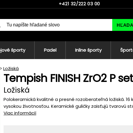
+421 32/222 03 00
HĽAD
jové športy
Padel
Inline športy
Šport
Ložiská
Tempish FINISH ZrO2 P set 
Ložiská
Polokeramická kvalitné a presné rozoberateľná ložiská. 16
vysokou životnosťou. Keramické guličky zaisťujú tvarovú stá
Viac informácií