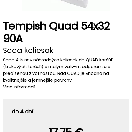
Tempish Quad 54x32
90A
Sada koliesok
Sada 4 kusov náhradných koliesok do QUAD korčúľ
(trekových korčulí) s malým valivým odporom a s
predĺženou životnosťou. Rad QUAD je vhodná na
kvalitnejšie a jemnejšie povrchy.
Viac informácií
do 4 dní