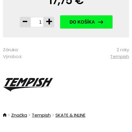
17,75 €
-
+
DO KOŠÍKA
Záruka:
2 roky
Výrobca:
Tempish
Značka
Tempish
SKATE & INLINE