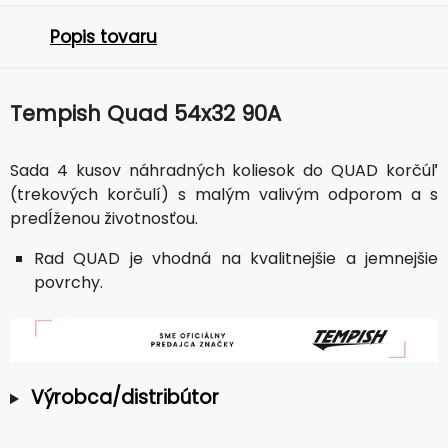
Popis tovaru
Tempish Quad 54x32 90A
Sada 4 kusov náhradných koliesok do QUAD korčúľ
(trekových korčulí) s malým valivým odporom a s
predĺženou životnosťou.
Rad QUAD je vhodná na kvalitnejšie a jemnejšie
povrchy.
Výrobca/distribútor