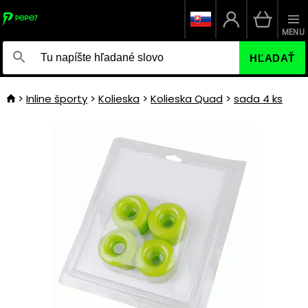
MENU
HĽADAŤ
Inline športy
Kolieska
Kolieska Quad
sada 4 ks