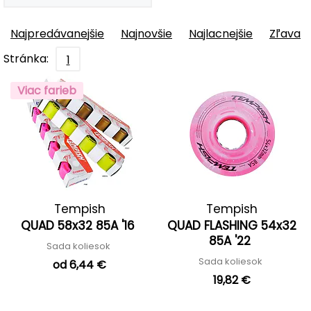
Najpredávanejšie
Najnovšie
Najlacnejšie
Zľava
Stránka:
1
Viac farieb
Tempish
Tempish
QUAD 58x32 85A '16
QUAD FLASHING 54x32
85A '22
Sada koliesok
Sada koliesok
od 6,44 €
19,82 €