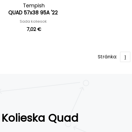
Tempish
QUAD 57x38 95A '22
Sada koliesok
7,02 €
Stránka:
1
Kolieska Quad