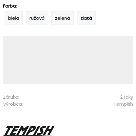
Farba:
biela
ružová
zelená
zlatá
Záruka:
2 roky
Výrobca:
Tempish