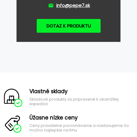
info@pepe7.sk
DOTAZ K PRODUKTU
Vlastné sklady
Skladové produkty sú pripravené k okamžitej
expedícii
Úžasne nízke ceny
Ceny pravidelne porovnávame a nastavujeme čo
možno najlepšie na trhu