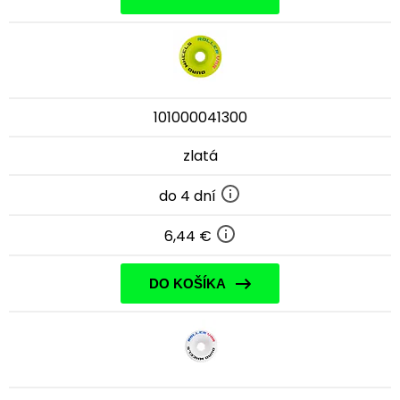
101000041300
zlatá
do 4 dní
6,44 €
DO KOŠÍKA