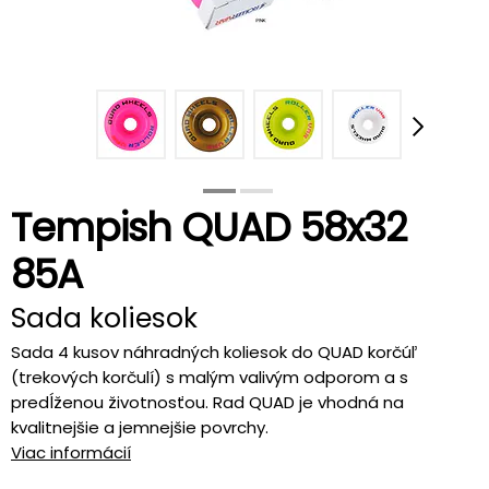
Tempish QUAD 58x32
85A
Sada koliesok
Sada 4 kusov náhradných koliesok do QUAD korčúľ
(trekových korčulí) s malým valivým odporom a s
predĺženou životnosťou. Rad QUAD je vhodná na
kvalitnejšie a jemnejšie povrchy.
Viac informácií