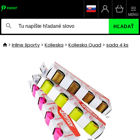
MENU
HĽADAŤ
Inline športy
Kolieska
Kolieska Quad
sada 4 ks