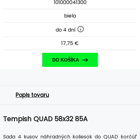
101000041300
biela
do 4 dní
17,75 €
DO KOŠÍKA
Popis tovaru
Tempish QUAD 58x32 85A
Sada 4 kusov náhradných koliesok do QUAD korčúľ