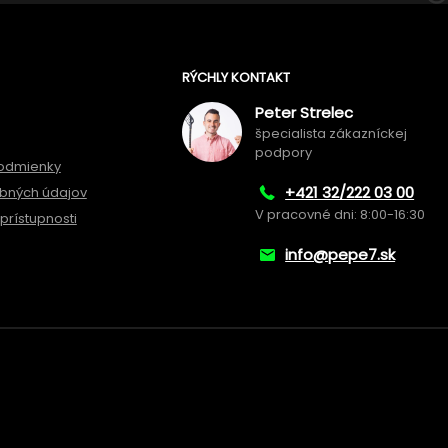
RÝCHLY KONTAKT
Peter Strelec
špecialista zákazníckej
podpory
odmienky
+421 32/222 03 00
bných údajov
V pracovné dni: 8:00-16:30
prístupnosti
info@pepe7.sk