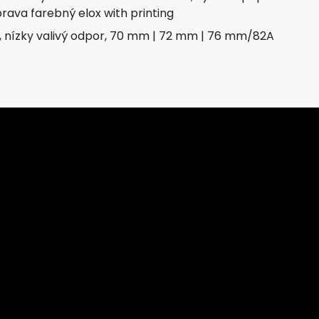
prava farebný elox with printing
, nízky valivý odpor, 70 mm | 72 mm | 76 mm/82A