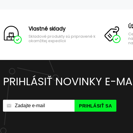
Ú
Vlastné sklady
Ce
Skladové produkty sú pripravené k
na
okamžitej expedícii
na
PRIHLÁSIŤ NOVINKY E-M
PRIHLÁSIŤ SA