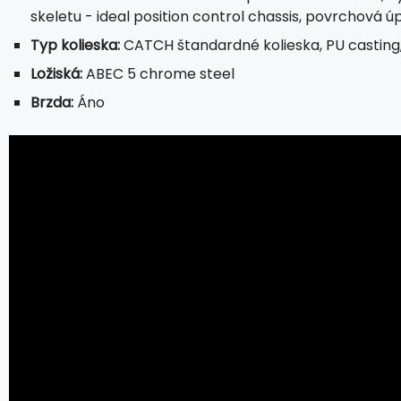
skeletu - ideal position control chassis, povrchová ú
Typ kolieska:
CATCH štandardné kolieska, PU casting
Ložiská:
ABEC 5 chrome steel
Brzda:
Áno