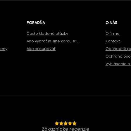
PORADŇA
O NÁS
Často kladené otázky
O firme
Ako vybrať in-line korčule?
Kontakt
meny
Ako nakupovať
Obchodné p
Ochrana oso
Vyhlásenie o 
Zákaznícke recenzie