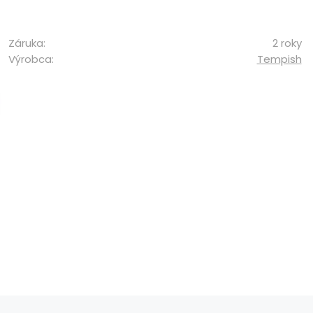
Záruka:
2 roky
Výrobca:
Tempish