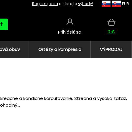
Registrujte sa
a získajte
výhody!
EUR
AŤ
0 €
Prihlásiť sa
ová obuv
Ortézy a kompresia
VÝPRODAJ
ekreačné a kondičné korčuľovanie. Stredná a vysoká záťaž,
ohodlný...