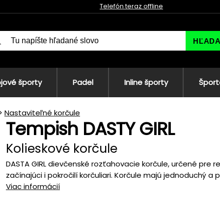
Telefón teraz offline
HĽAD
jové športy
Padel
Inline športy
Šport
Nastaviteľné korčule
Tempish DASTY GIRL
Kolieskové korčule
DASTA GIRL dievčenské rozťahovacie korčule, určené pre r
začínajúci i pokročilí korčuliari. Korčule majú jednoduchý a p
Viac informácií