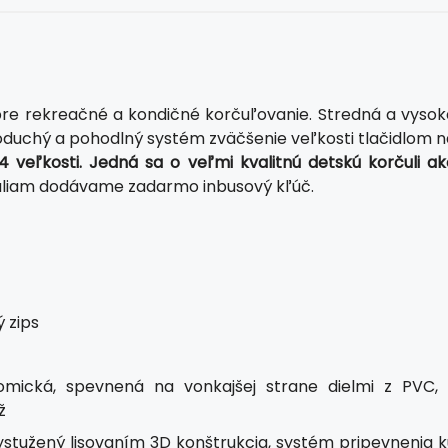
pre rekreačné a kondičné korčuľovanie. Stredná a vysok
ednoduchý a pohodlný systém zväčšenie veľkosti tlačidlom 
 veľkosti. Jedná sa o veľmi kvalitnú detskú korčuli ak
uliam dodávame zadarmo inbusový kľúč.
ý zips
mická, spevnená na vonkajšej strane dielmi z PVC, 
ž
ystužený lisovaním 3D konštrukcia, systém pripevnenia k