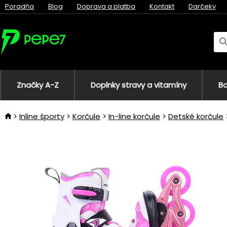
Poradňa
Blog
Doprava a platba
Kontakt
Darčeky
Značky A-Z
Doplnky stravy a vitamíny
Bo
Inline športy
Korčule
In-line korčule
Detské korčule