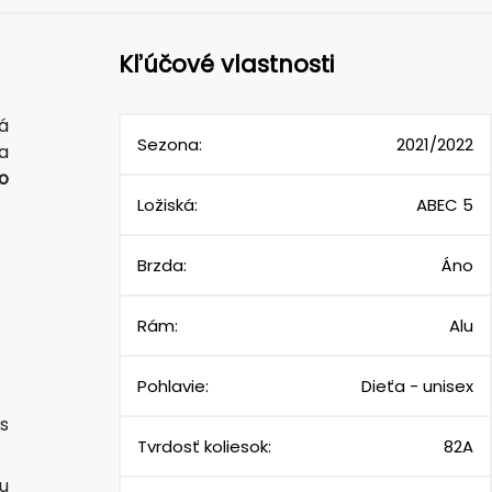
Kľúčové vlastnosti
á
Sezona:
2021/2022
na
o
Ložiská:
ABEC 5
Brzda:
Áno
Rám:
Alu
Pohlavie:
Dieťa - unisex
s
Tvrdosť koliesok:
82A
u