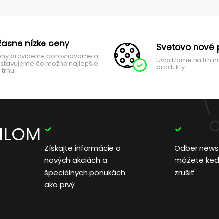
žasne nízke ceny
Svetovo nové 
ny pravidelne porovnávame a
Uvádzame na trh n
stavujeme čo možno najlepšie
produkty
 trhu
AILOM
Získajte informácie o
Odber news
nových akciách a
môžete ked
špeciálnych ponukách
zrušiť
ako prvý