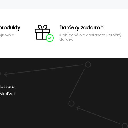
produkty
Darčeky zadarmo
ajnovšie
K objednávke dostanete užitočný
darček
lettera
ykoľvek