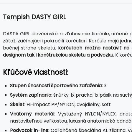
Tempish DASTY GIRL
DASTA GIRL dievčenské rozťahovacie korčule, určené 
záťaž, začínajúci i pokročilí korčuliari. Korčule majú j
bočnej strane skeletu.
korčuliach možno nastaviť na 4
designom tak i konštrukciou skeletu a podvozku.
K korč
Kľúčové vlastnosti:
Stupeň únosnosti športového zaťaženia:
3
Systém zapínania:
šnúrky, 1x pracka, 1x pásik na such
Skelet:
Hi-impact PP/NYLON, dvojdielny, soft
Vnútorný materiál:
Vystužený NYLON/NYLEX, anato
nastaviteľnou veľkosťou, luxusná anatomická bandá
Podvozok in-line:
Odľahčená špeciálna AL zliatina, v