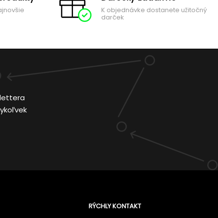
ajnovšie
K objednávke dostanete užitočný
darček
lettera
ykoľvek
RÝCHLY KONTAKT