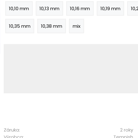
10,10 mm
10,13 mm
10,16 mm
10,19 mm
10
10,35 mm
10,38 mm
mix
Záruka:
2 roky
Výrobca:
Tempish