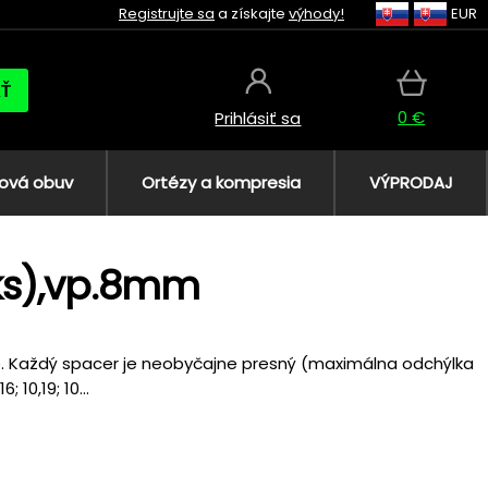
Registrujte sa
a získajte
výhody!
EUR
AŤ
0 €
Prihlásiť sa
ová obuv
Ortézy a kompresia
VÝPRODAJ
ks),vp.8mm
ie. Každý spacer je neobyčajne presný (maximálna odchýlka
 10,19; 10...