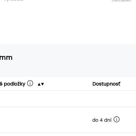
.8mm
né podložky
Dostupnosť
do 4 dní