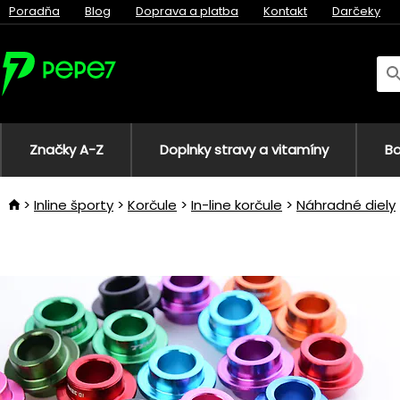
Poradňa
Blog
Doprava a platba
Kontakt
Darčeky
Značky A-Z
Doplnky stravy a vitamíny
Bo
Inline športy
Korčule
In-line korčule
Náhradné diely