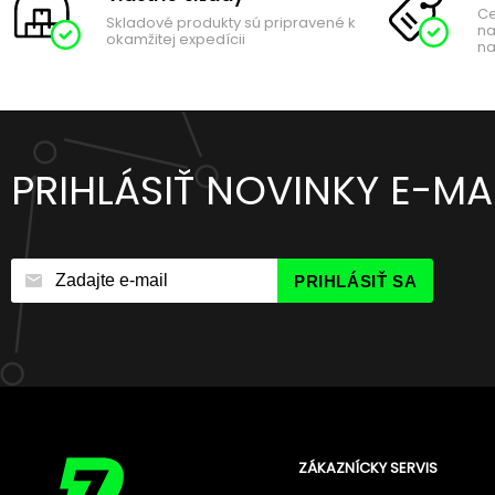
Ce
Skladové produkty sú pripravené k
na
okamžitej expedícii
na
PRIHLÁSIŤ NOVINKY E-M
PRIHLÁSIŤ SA
ZÁKAZNÍCKY SERVIS