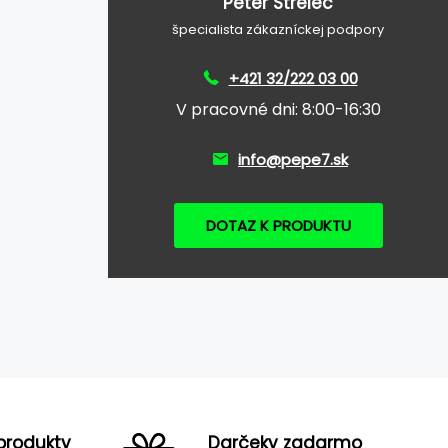
Peter Strelec
špecialista zákazníckej podpory
+421 32/222 03 00
V pracovné dni: 8:00-16:30
info@pepe7.sk
DOTAZ K PRODUKTU
produkty
Darčeky zadarmo