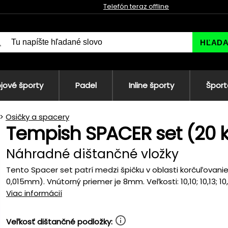
Telefón teraz offline
HĽAD
jové športy
Padel
Inline športy
Šport
Osičky a spacery
Tempish SPACER set (20 
Náhradné dištančné vložky
Tento Spacer set patrí medzi špičku v oblasti korčuľovan
0,015mm). Vnútorný priemer je 8mm. Veľkosti: 10,10; 10,13; 10,16;
Viac informácií
Veľkosť dištančné podložky: