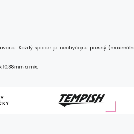
uľovanie. Každý spacer je neobyčajne presný (maximáln
0,35; 10,38mm a mix.