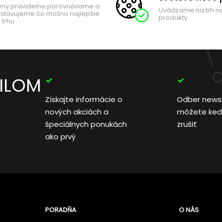
ny pravidelne porovnávame a
Uvádzame na trh n
stavujeme čo možno najlepšie
produkty
 trhu
AILOM
Získajte informácie o
Odber news
nových akciách a
môžete ked
špeciálnych ponukách
zrušiť
ako prvý
PORADŇA
O NÁS