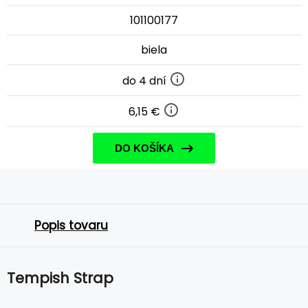
101100177
biela
do 4 dní
6,15 €
DO KOŠÍKA
Popis tovaru
Tempish Strap