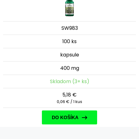
SW983
100 ks
kapsule
400 mg
Skladom (3+ ks)
5,18 €
0,06 € / 1 kus
DO KOŠÍKA