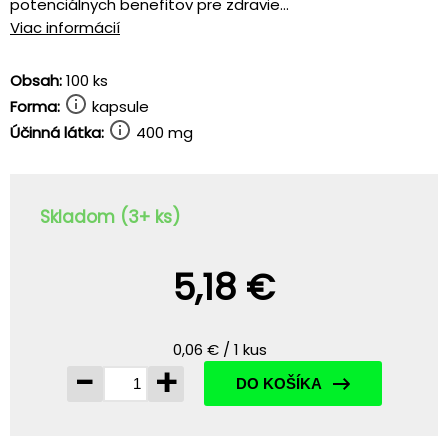
potenciálnych benefitov pre zdravie...
Viac informácií
Obsah:
100 ks
Forma:
kapsule
Účinná látka:
400 mg
Skladom (3+ ks)
5,18 €
0,06 € / 1 kus
-
+
DO KOŠÍKA