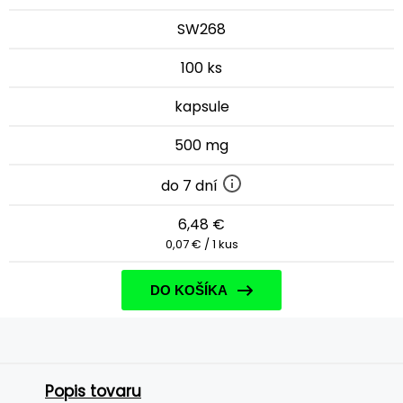
SW268
100 ks
kapsule
500 mg
do 7 dní
6,48 €
0,07 € / 1 kus
DO KOŠÍKA
Popis tovaru