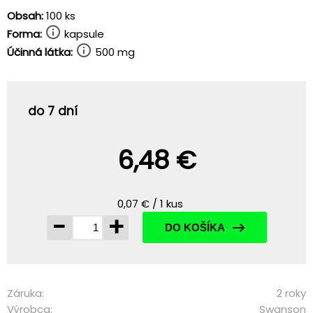
Obsah:
100 ks
Forma:
kapsule
Účinná látka:
500 mg
do 7 dní
6,48 €
0,07 € / 1 kus
-
+
DO KOŠÍKA
Záruka:
2 roky
Výrobca:
Swanson