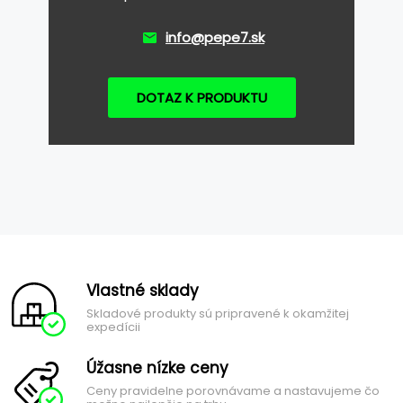
info@pepe7.sk
DOTAZ K PRODUKTU
Vlastné sklady
Skladové produkty sú pripravené k okamžitej
expedícii
Úžasne nízke ceny
Ceny pravidelne porovnávame a nastavujeme čo