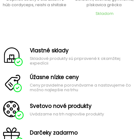
húb cordyceps, reishi a shiitake
pískavica grécka
Skladom
Vlastné sklady
Skladové produkty sú pripravené k okamžitej
expedícii
Úžasne nízke ceny
Ceny pravidelne porovnávame a nastavujeme čo
možno najlepšie na trhu
Svetovo nové produkty
Uvádzame na trh najnovšie produkty
Darčeky zadarmo