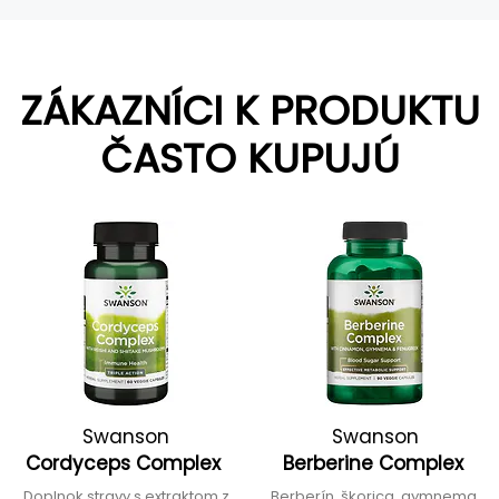
ZÁKAZNÍCI K PRODUKTU
ČASTO KUPUJÚ
Swanson
Swanson
Cordyceps Complex
Berberine Complex
Doplnok stravy s extraktom z
Berberín, škorica, gymnema,