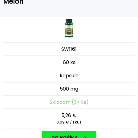
Melon
SW1161
60 ks
kapsule
500 mg
Skladom (3+ ks)
5,26 €
0,09 € / 1 kus
DO KOŠÍKA