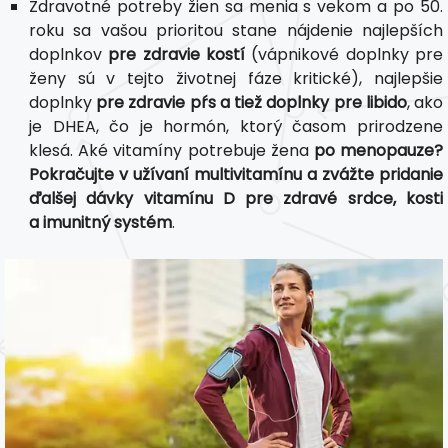
Zdravotné potreby žien sa menia s vekom a po 50.
roku sa vašou prioritou stane nájdenie najlepších
doplnkov
pre zdravie kostí
(vápnikové doplnky pre
ženy sú v tejto životnej fáze kritické), najlepšie
doplnky
pre zdravie pŕs a tiež doplnky pre libido
, ako
je DHEA, čo je hormón, ktorý časom prirodzene
klesá. Aké vitamíny potrebuje žena
po menopauze?
Pokračujte v užívaní multivitamínu a zvážte pridanie
ďalšej dávky vitamínu D pre zdravé srdce, kosti
a imunitný systém
.