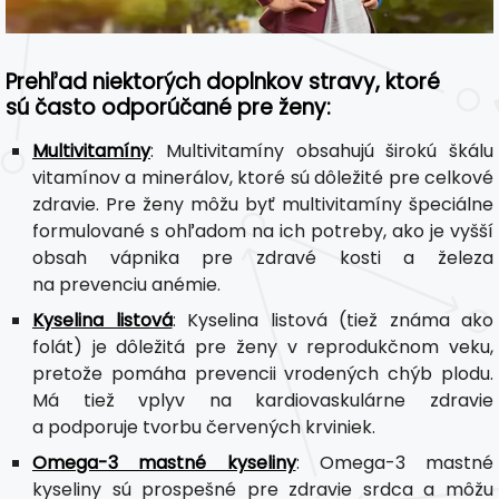
Prehľad niektorých doplnkov stravy, ktoré
sú často odporúčané pre ženy:
Multivitamíny
: Multivitamíny obsahujú širokú škálu
vitamínov a minerálov, ktoré sú dôležité pre celkové
zdravie. Pre ženy môžu byť multivitamíny špeciálne
formulované s ohľadom na ich potreby, ako je vyšší
obsah vápnika pre zdravé kosti a železa
na prevenciu anémie.
Kyselina listová
: Kyselina listová (tiež známa ako
folát) je dôležitá pre ženy v reprodukčnom veku,
pretože pomáha prevencii vrodených chýb plodu.
Má tiež vplyv na kardiovaskulárne zdravie
a podporuje tvorbu červených krviniek.
Omega-3 mastné kyseliny
: Omega-3 mastné
kyseliny sú prospešné pre zdravie srdca a môžu