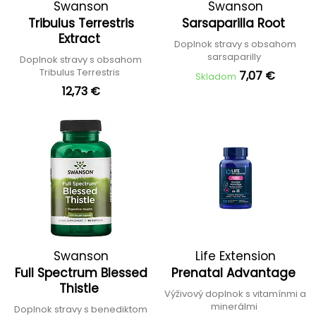
Swanson
Swanson
Tribulus Terrestris
Sarsaparilla Root
Extract
Doplnok stravy s obsahom
sarsaparilly
Doplnok stravy s obsahom
Tribulus Terrestris
7,07 €
Skladom
12,73 €
Swanson
Life Extension
Full Spectrum Blessed
Prenatal Advantage
Thistle
Výživový doplnok s vitamínmi a
minerálmi
Doplnok stravy s benediktom