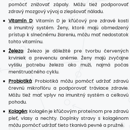
pomôcť znižovať zápaly. Môžu tiež podporovať
zdravý mozgový vývoj a zlepšovať náladu.
Vitamín D
: Vitamín D je kľúčový pre zdravé kosti
a imunitný systém. Ženy, ktoré majú obmedzený
prístup k slnečnému žiareniu, môžu mať nedostatok
tohto vitamínu.
Železo
: Železo je dôležité pre tvorbu červených
krviniek a prevenciu anémie. Ženy majú zvyčajne
vyššiu potrebu železa ako muži, najmä počas
menštruačného cyklu.
Probiotiká
: Probiotiká môžu pomôcť udržať zdravú
črevnú mikroflóru a podporovať tráviace zdravie.
Môžu tiež mať vplyv na imunitný systém a celkovú
pohodu.
Kolagén
: Kolagén je kľúčovým proteínom pre zdravú
pleť, vlasy a nechty. Doplnky stravy s kolagénom
môžu pomôcť udržať tieto tkanivá pevné a pružné.