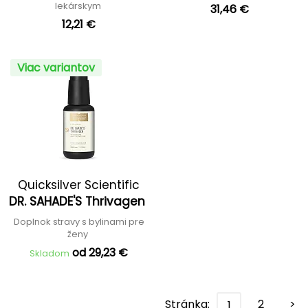
lekárskym
31,46 €
12,21 €
Viac variantov
Quicksilver Scientific
DR. SAHADE'S Thrivagen
Doplnok stravy s bylinami pre
ženy
od 29,23 €
Skladom
Stránka:
2
>
1