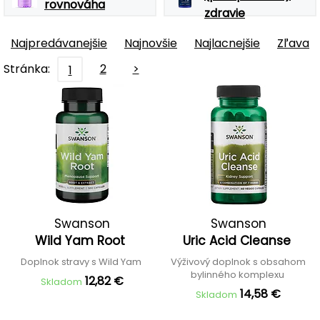
rovnováha
zdravie
Najpredávanejšie
Najnovšie
Najlacnejšie
Zľava
Stránka:
2
>
1
Swanson
Swanson
Wild Yam Root
Uric Acid Cleanse
Doplnok stravy s Wild Yam
Výživový doplnok s obsahom
bylinného komplexu
12,82 €
Skladom
14,58 €
Skladom