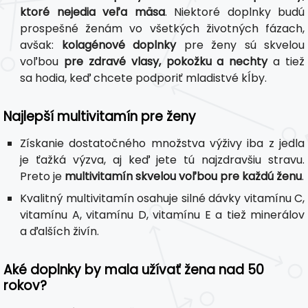
ktoré nejedia veľa mäsa
. Niektoré doplnky budú
prospešné ženám vo všetkých životných fázach,
avšak:
kolagénové doplnky
pre ženy sú skvelou
voľbou
pre zdravé vlasy, pokožku a nechty
a tiež
sa hodia, keď chcete podporiť mladistvé kĺby.
Najlepší multivitamín pre ženy
Získanie dostatočného množstva výživy iba z jedla
je ťažká výzva, aj keď jete tú najzdravšiu stravu.
Preto je
multivitamín skvelou voľbou pre každú ženu
.
Kvalitný multivitamín osahuje silné dávky vitamínu C,
vitamínu A, vitamínu D, vitamínu E a tiež minerálov
a ďalších živín.
Aké doplnky by mala užívať žena nad 50
rokov?