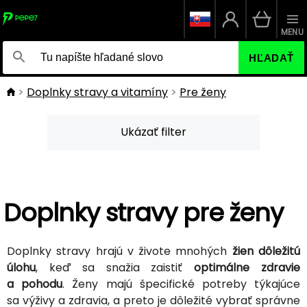
MENU
HĽADAŤ
Doplnky stravy a vitamíny
Pre ženy
Ukázať filter
Doplnky stravy pre ženy
Doplnky stravy hrajú v živote mnohých
žien dôležitú
úlohu
, keď sa snažia zaistiť
optimálne zdravie
a pohodu
. Ženy majú špecifické potreby týkajúce
sa výživy a zdravia, a preto je dôležité vybrať správne