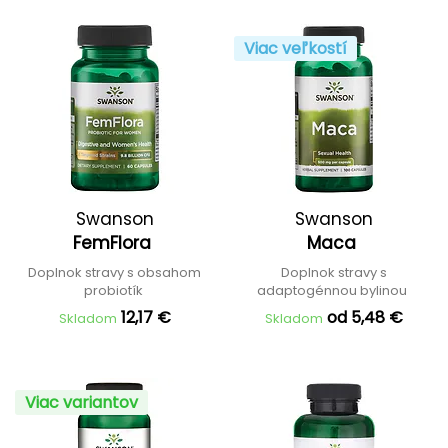
Viac veľkostí
Swanson
Swanson
FemFlora
Maca
Doplnok stravy s obsahom
Doplnok stravy s
probiotík
adaptogénnou bylinou
12,17 €
od 5,48 €
Skladom
Skladom
Viac variantov