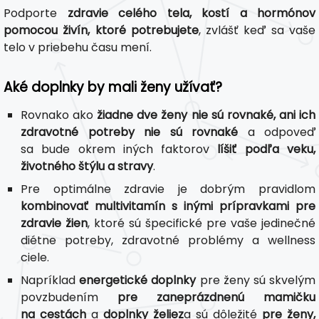
Podporte
zdravie celého tela, kostí a hormónov
pomocou živín, ktoré potrebujete
, zvlášť keď sa vaše
telo v priebehu času mení.
Aké doplnky by mali ženy užívať?
Rovnako ako
žiadne dve ženy nie sú rovnaké, ani ich
zdravotné potreby nie sú rovnaké
a odpoveď
sa bude okrem iných faktorov
líšiť podľa veku,
životného štýlu a stravy
.
Pre optimálne zdravie je dobrým pravidlom
kombinovať multivitamín s inými prípravkami pre
zdravie žien
, ktoré sú špecifické pre vaše jedinečné
diétne potreby, zdravotné problémy a wellness
ciele.
Napríklad
energetické doplnky
pre ženy sú skvelým
povzbudením
pre zaneprázdnenú mamičku
na cestách
a
doplnky želiez
a sú dôležité
pre ženy,