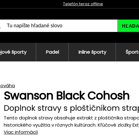
Telefón teraz offline
HĽAD
jové športy
Padel
Inline športy
Šport
nováha
Swanson Black Cohosh
Doplnok stravy s ploštičníkom str
Tento doplnok stravy obsahuje extrakt z ploštičníka strap
historického využitia v rôznych kultúrach. Kľúčové zložky Extr
Viac informácií