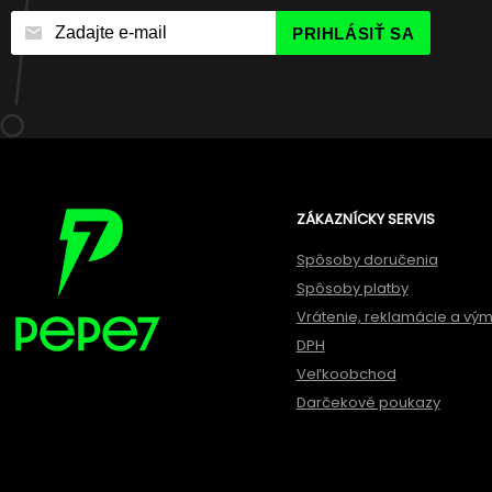
PRIHLÁSIŤ SA
ZÁKAZNÍCKY SERVIS
Spôsoby doručenia
Spôsoby platby
Vrátenie, reklamácie a vý
DPH
Veľkoobchod
Darčekové poukazy