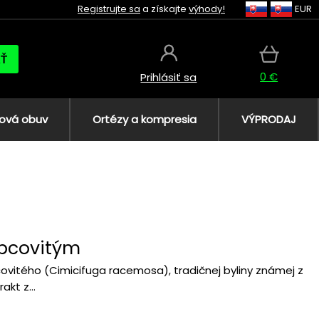
Registrujte sa
a získajte
výhody!
EUR
AŤ
0 €
Prihlásiť sa
ová obuv
Ortézy a kompresia
VÝPRODAJ
apcovitým
covitého (Cimicifuga racemosa), tradičnej byliny známej z
akt z...