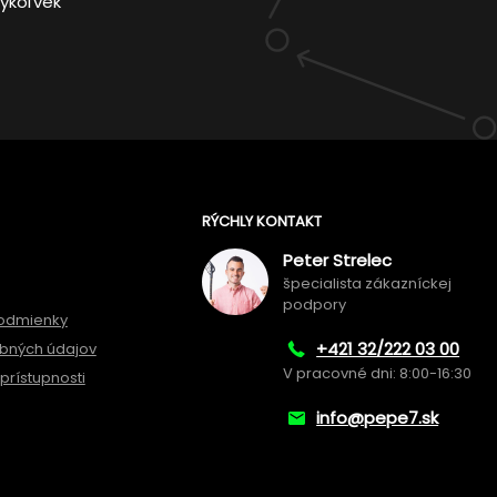
ykoľvek
RÝCHLY KONTAKT
Peter Strelec
špecialista zákazníckej
podpory
odmienky
+421 32/222 03 00
bných údajov
V pracovné dni: 8:00-16:30
prístupnosti
info@pepe7.sk