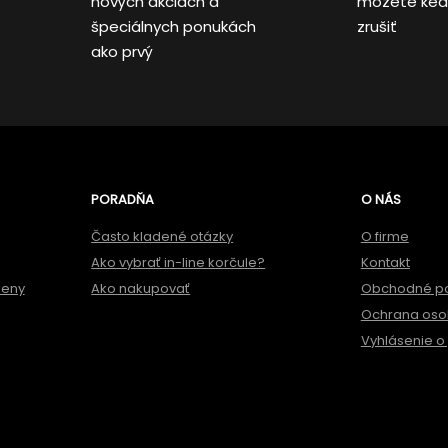
nových akciách a
môžete ked
špeciálnych ponukách
zrušiť
ako prvý
PORADŇA
O NÁS
Často kladené otázky
O firme
Ako vybrať in-line korčule?
Kontakt
meny
Ako nakupovať
Obchodné p
Ochrana oso
Vyhlásenie o 