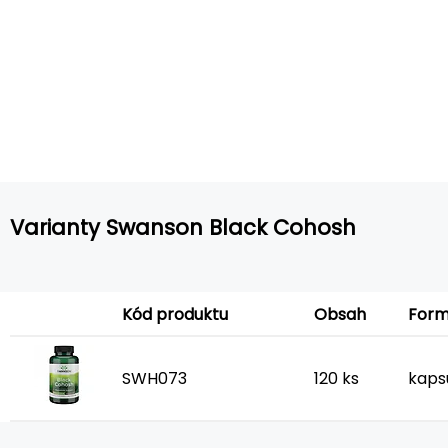
Varianty Swanson Black Cohosh
For
Kód produktu
Obsah
SWH073
120 ks
kaps