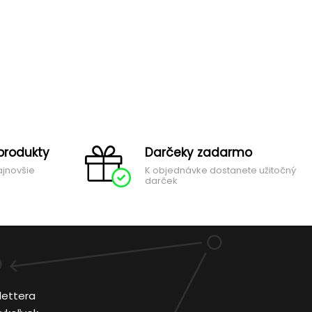
produkty
Darčeky zadarmo
ajnovšie
K objednávke dostanete užitočný
darček
lettera