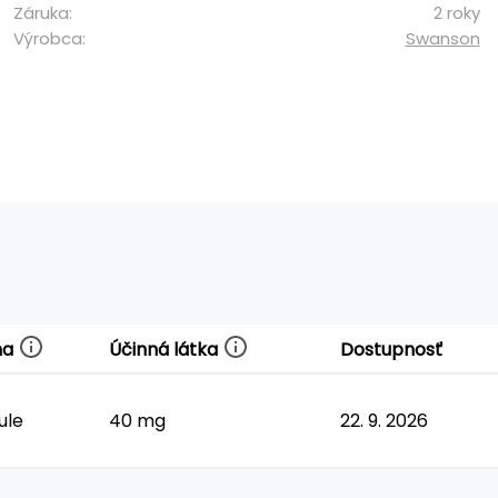
Záruka:
2 roky
Výrobca:
Swanson
ma
Účinná látka
Dostupnosť
ule
40 mg
22. 9. 2026