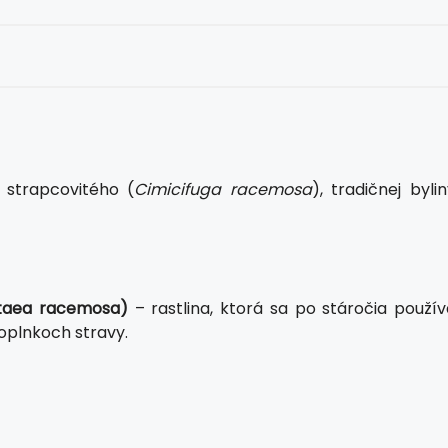
 strapcovitého (
Cimicifuga racemosa
), tradičnej byli
Actaea racemosa)
– rastlina, ktorá sa po stáročia použív
oplnkoch stravy.