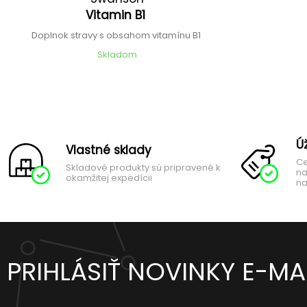
Vitamin B1
Doplnok stravy s obsahom vitamínu B1
Skladom
Ú
Vlastné sklady
Ce
Skladové produkty sú pripravené k
na
okamžitej expedícii
na
PRIHLÁSIŤ NOVINKY E-M