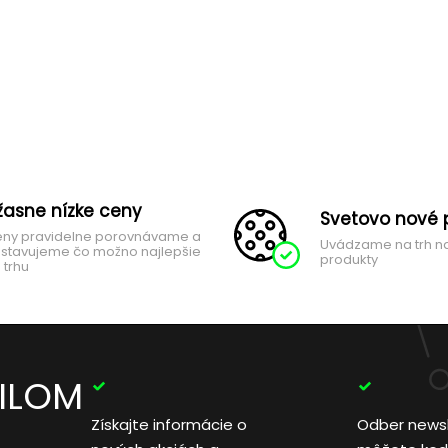
žasne nízke ceny
Svetovo nové 
ny pravidelne porovnávame a
Uvádzame na trh n
stavujeme čo možno najlepšie
produkty
 trhu
AILOM
Získajte informácie o
Odber news