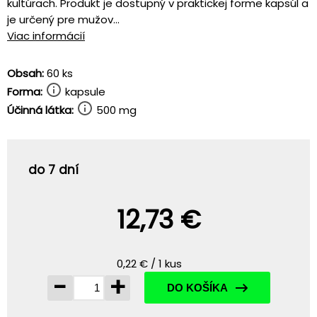
kultúrach. Produkt je dostupný v praktickej forme kapsúl a
je určený pre mužov...
Viac informácií
Obsah:
60 ks
Forma:
kapsule
Účinná látka:
500 mg
do 7 dní
12,73 €
0,22 € / 1 kus
-
+
DO KOŠÍKA