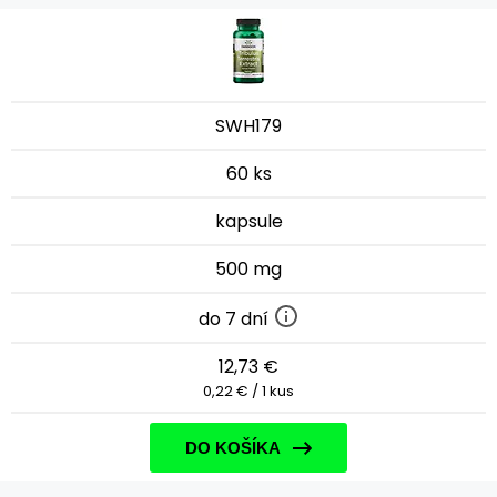
SWH179
60 ks
kapsule
500 mg
do 7 dní
12,73 €
0,22 € / 1 kus
DO KOŠÍKA