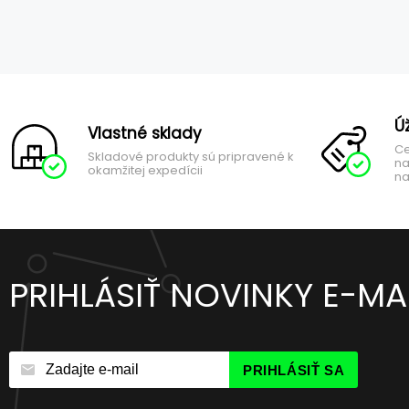
Ú
Vlastné sklady
Ce
Skladové produkty sú pripravené k
na
okamžitej expedícii
na
PRIHLÁSIŤ NOVINKY E-M
PRIHLÁSIŤ SA