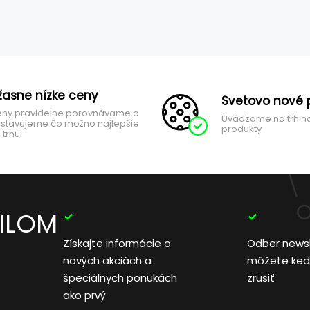
žasne nízke ceny
Svetovo nové 
ny pravidelne porovnávame a
Uvádzame na trh n
stavujeme čo možno najlepšie
produkty
 trhu
AILOM
Získajte informácie o
Odber news
nových akciách a
môžete ked
špeciálnych ponukách
zrušiť
ako prvý