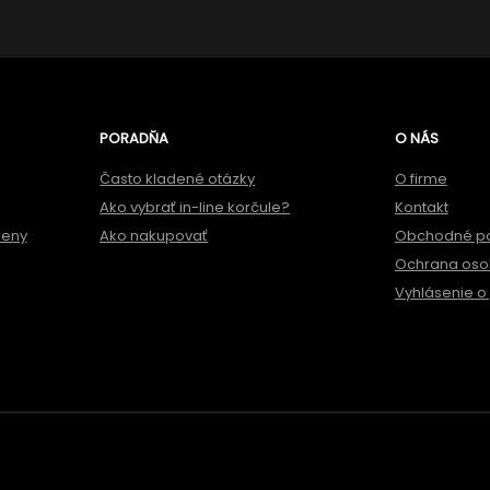
PORADŇA
O NÁS
Často kladené otázky
O firme
Ako vybrať in-line korčule?
Kontakt
meny
Ako nakupovať
Obchodné p
Ochrana oso
Vyhlásenie o 