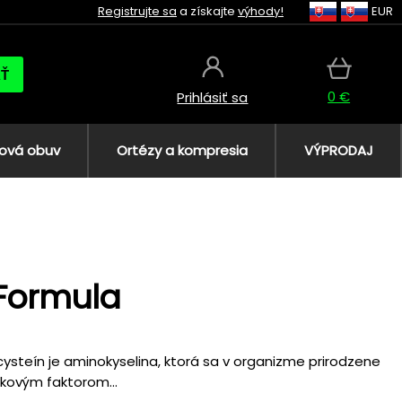
Registrujte sa
a získajte
výhody!
EUR
AŤ
0 €
Prihlásiť sa
ová obuv
Ortézy a kompresia
VÝPRODAJ
Formula
ysteín je aminokyselina, ktorá sa v organizme prirodzene
ikovým faktorom...