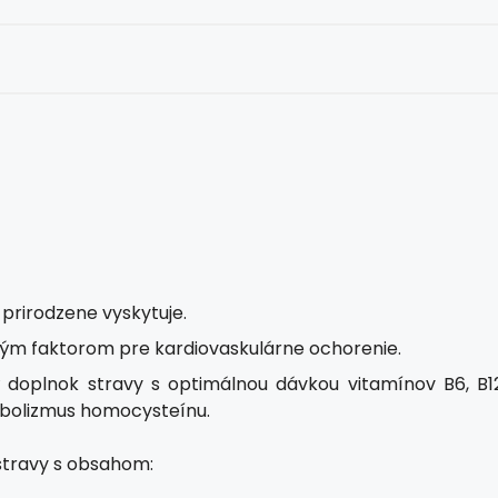
 prirodzene vyskytuje.
vým faktorom pre kardiovaskulárne ochorenie.
doplnok stravy s optimálnou dávkou vitamínov B6, B12
tabolizmus homocysteínu.
stravy s obsahom: