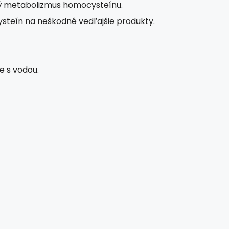
vý metabolizmus homocysteínu.
teín na neškodné vedľajšie produkty.
e s vodou.