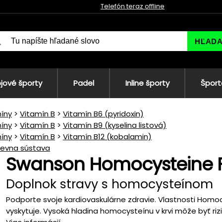
Telefón teraz offline
HĽAD
jové športy
Padel
Inline športy
Šport
íny
Vitamín B
Vitamín B6 (pyridoxin)
íny
Vitamín B
Vitamín B9 (kyselina listová)
íny
Vitamín B
Vitamín B12 (kobalamin)
ievna sústava
Swanson Homocysteine 
Doplnok stravy s homocysteínom
Podporte svoje kardiovaskulárne zdravie. Vlastnosti Homoc
vyskytuje. Vysoká hladina homocysteínu v krvi môže byť riz