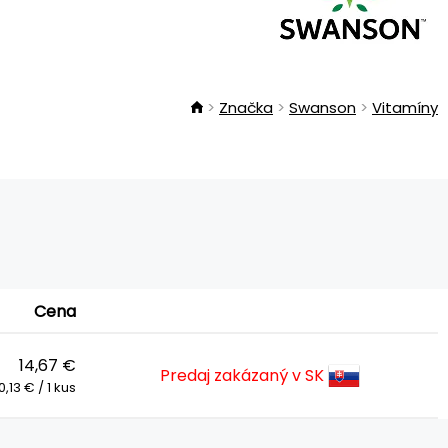
Značka
Swanson
Vitamíny
Cena
14,67 €
Predaj zakázaný v SK
0,13 € / 1 kus