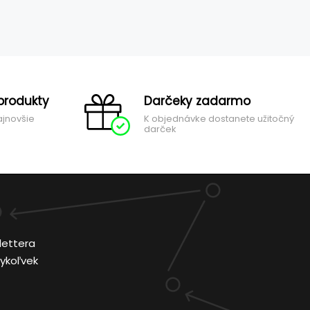
produkty
Darčeky zadarmo
ajnovšie
K objednávke dostanete užitočný
darček
lettera
ykoľvek