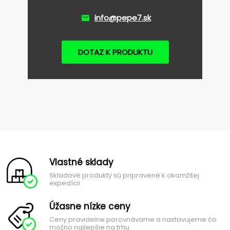
info@pepe7.sk
DOTAZ K PRODUKTU
Vlastné sklady
Skladové produkty sú pripravené k okamžitej
expedícii
Úžasne nízke ceny
Ceny pravidelne porovnávame a nastavujeme čo
možno najlepšie na trhu