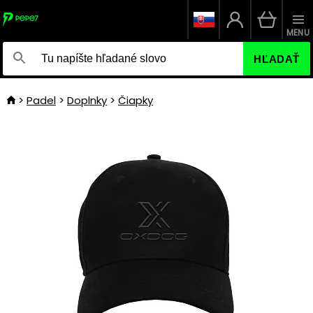
MENU
HĽADAŤ
Padel
Doplnky
Čiapky