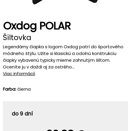
Oxdog POLAR
Šiltovka
Legendárny čiapka s logom Oxdog patrí do športového
módneho štýlu. Užite si klasickú a odolnú konštrukciu
čiapky vybavenú typicky mierne zahnutým šiltom.
Oceníte ju v daždi aj za ostrého...
Viac informácií
Farba:
čierna
do 9 dní