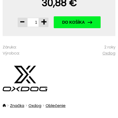
30,88 €
-
+
DO KOŠÍKA
Záruka:
2 roky
Výrobca:
Oxdog
Značka
Oxdog
Oblečenie