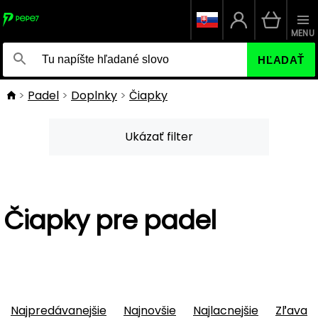
MENU
HĽADAŤ
Padel
Doplnky
Čiapky
Ukázať filter
Čiapky pre padel
Najpredávanejšie
Najnovšie
Najlacnejšie
Zľava