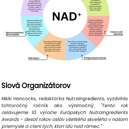
Slová Organizátorov
Nikki Hancocks, redaktorka NutraIngredients, vyzdvihla
tohtoročný ročník ako výnimočný:
"Tento rok
oslavujeme 10. výročie Európskych NutraIngredients
Awards – desať rokov osláv všetkého skvelého v našom
priemysle a ctení tých, ktorí idú nad rámec."