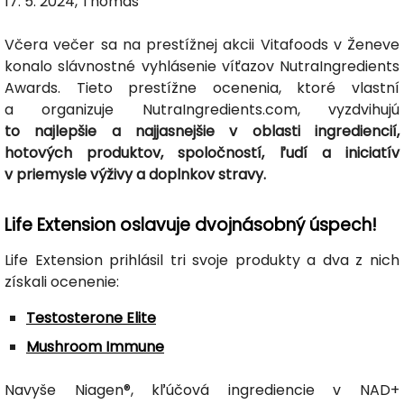
17. 5. 2024, Thomas
Včera večer sa na prestížnej akcii Vitafoods v Ženeve
konalo slávnostné vyhlásenie víťazov NutraIngredients
Awards. Tieto prestížne ocenenia, ktoré vlastní
a organizuje NutraIngredients.com, vyzdvihujú
to najlepšie a najjasnejšie v oblasti ingrediencií,
hotových produktov, spoločností, ľudí a iniciatív
v priemysle výživy a doplnkov stravy.
Life Extension oslavuje dvojnásobný úspech!
Life Extension prihlásil tri svoje produkty a dva z nich
získali ocenenie:
Testosterone Elite
Mushroom Immune
Navyše Niagen®, kľúčová ingrediencie v NAD+