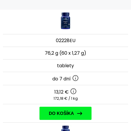
02228EU
76,2 g (60 x 1,27 g)
tablety
do 7 dní
13,12 €
172,18 € / 1 kg
DO KOŠÍKA