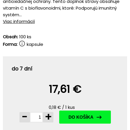
antioxidačnej ochrany. Tento doplnok stravy obsahuje
vitamín C s bioflavonoidmi, ktoré: Podporujú imunitný
systém...
Viac informácií
Obsah:
100 ks
Forma:
kapsule
do 7 dní
17,61 €
0,18 € / 1 kus
-
+
DO KOŠÍKA