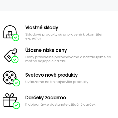
Vlastné sklady
Skladové produkty sú pripravené k okamžitej
expedícii
Úžasne nízke ceny
Ceny pravidelne porovnávame a nastavujeme čo
možno najlepšie na trhu
Svetovo nové produkty
Uvádzame na trh najnovšie produkty
Darčeky zadarmo
K objednávke dostanete užitočný darček