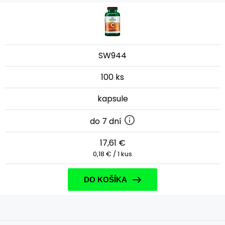
SW944
100 ks
kapsule
do 7 dní
17,61 €
0,18 € / 1 kus
DO KOŠÍKA