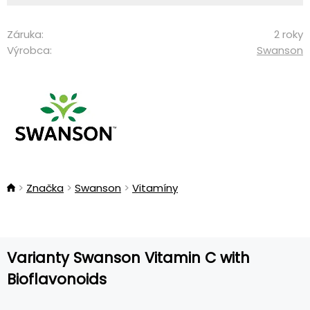
Záruka:
2 roky
Výrobca:
Swanson
Značka
Swanson
Vitamíny
Varianty Swanson Vitamin C with
Bioflavonoids