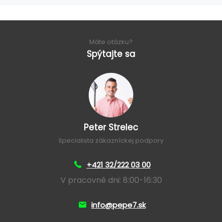
Máte otázku?
Spýtajte sa
Peter Strelec
špecialista zákazníckej podpory
+421 32/222 03 00
V pracovné dni: 8:00-16:30
info@pepe7.sk