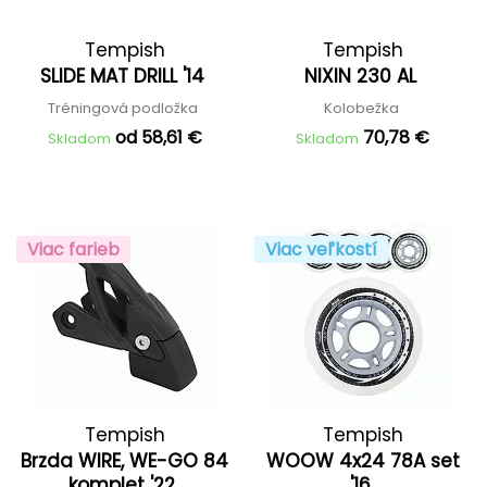
Tempish
Tempish
SLIDE MAT DRILL '14
NIXIN 230 AL
Tréningová podložka
Kolobežka
od 58,61 €
70,78 €
Skladom
Skladom
Viac farieb
Viac veľkostí
Tempish
Tempish
Brzda WIRE, WE-GO 84
WOOW 4x24 78A set
komplet '22
'16