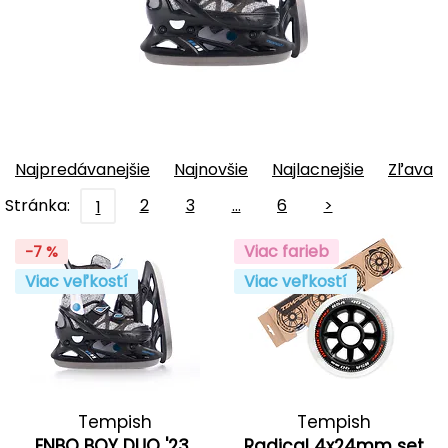
Najpredávanejšie
Najnovšie
Najlacnejšie
Zľava
Stránka:
2
3
…
6
>
1
Viac farieb
-7 %
Viac veľkostí
Viac veľkostí
Tempish
Tempish
ENBO BOY DUO '23
Radical 4x24mm set