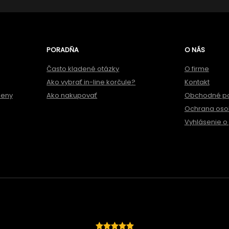
PORADŇA
O NÁS
Často kladené otázky
O firme
Ako vybrať in-line korčule?
Kontakt
meny
Ako nakupovať
Obchodné p
Ochrana oso
Vyhlásenie o 