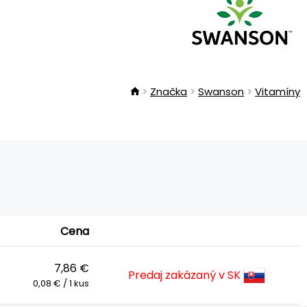
Značka
Swanson
Vitamíny
Cena
7,86 €
Predaj zakázaný v SK
0,08 € / 1 kus