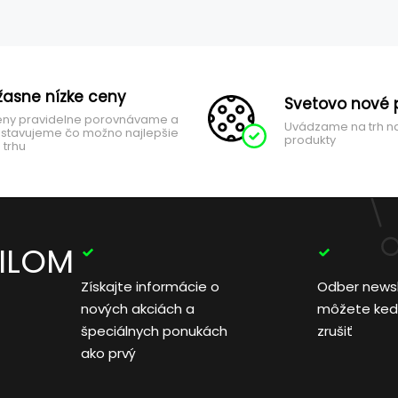
žasne nízke ceny
Svetovo nové 
ny pravidelne porovnávame a
Uvádzame na trh n
stavujeme čo možno najlepšie
produkty
 trhu
AILOM
Získajte informácie o
Odber news
nových akciách a
môžete ked
špeciálnych ponukách
zrušiť
ako prvý