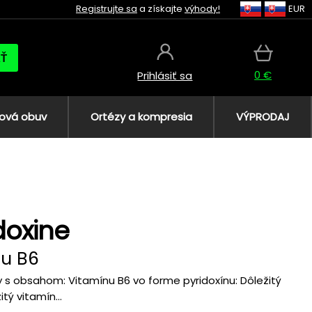
Registrujte sa
a získajte
výhody!
EUR
AŤ
0 €
Prihlásiť sa
ová obuv
Ortézy a kompresia
VÝPRODAJ
doxine
nu B6
y s obsahom: Vitamínu B6 vo forme pyridoxínu: Dôležitý
tý vitamín...