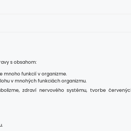
travy s obsahom:
pre mnoho funkcií v organizme.
ú úlohu v mnohých funkciách organizmu.
bolizme, zdraví nervového systému, tvorbe červenýc
u.