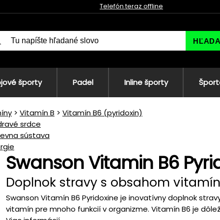
Telefón teraz offline
HĽAD
jové športy
Padel
Inline športy
Šport
íny
Vitamín B
Vitamín B6 (pyridoxin)
dravé srdce
ievna sústava
rgie
Swanson Vitamin B6 Pyri
Doplnok stravy s obsahom vitamí
Swanson Vitamín B6 Pyridoxine je inovatívny doplnok strav
vitamín pre mnoho funkcií v organizme. Vitamín B6 je dôleži