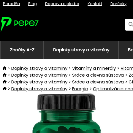
Poradňa
Blog
Doprava a platba
Kontakt
Darčeky
Značky A-Z
Doplnky stravy a vitamíny
Bo
Doplnky stravy a vitamíny
Vitamíny a minerály
Vitam
Doplnky stravy a vitamíny
Srdce a cievna sústava
Z
Doplnky stravy a vitamíny
Srdce a cievna sústava
C
Doplnky stravy a vitamíny
Energie
Optimalizácia ene