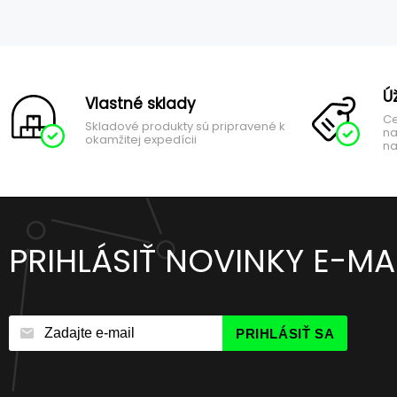
Ú
Vlastné sklady
Ce
Skladové produkty sú pripravené k
na
okamžitej expedícii
na
PRIHLÁSIŤ NOVINKY E-M
PRIHLÁSIŤ SA