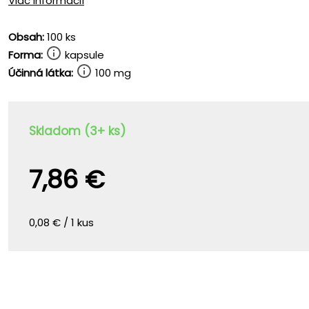
Viac informácií
Obsah:
100 ks
Forma:
kapsule
Účinná látka:
100 mg
Skladom (3+ ks)
7,86 €
0,08 € / 1 kus