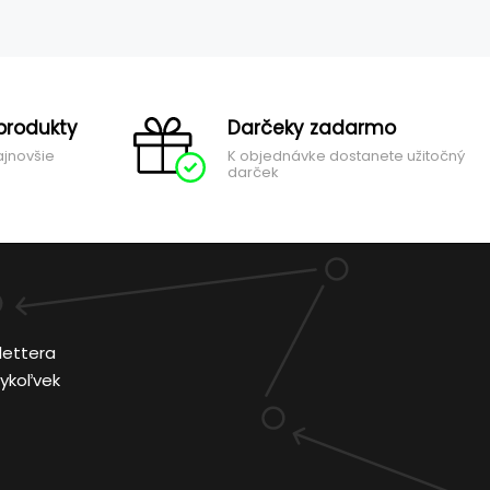
produkty
Darčeky zadarmo
ajnovšie
K objednávke dostanete užitočný
darček
lettera
ykoľvek