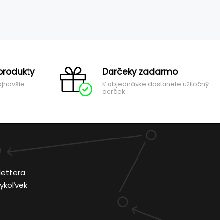
produkty
Darčeky zadarmo
ajnovšie
K objednávke dostanete užitočný
darček
lettera
ykoľvek