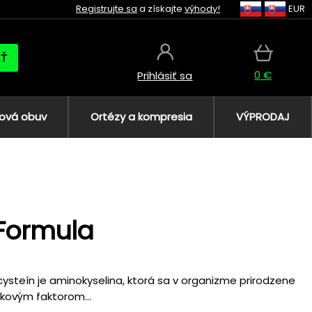
Registrujte sa
a získajte
výhody!
EUR
AŤ
0 €
Prihlásiť sa
ová obuv
Ortézy a kompresia
VÝPRODAJ
Formula
ysteín je aminokyselina, ktorá sa v organizme prirodzene
ikovým faktorom...