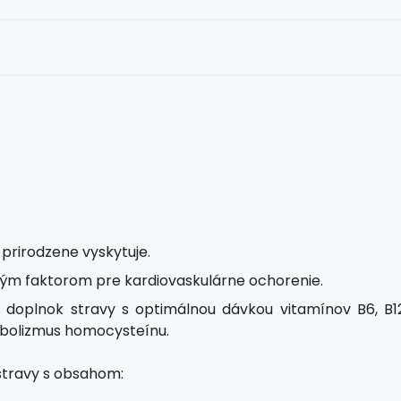
 prirodzene vyskytuje.
vým faktorom pre kardiovaskulárne ochorenie.
doplnok stravy s optimálnou dávkou vitamínov B6, B12
tabolizmus homocysteínu.
stravy s obsahom: