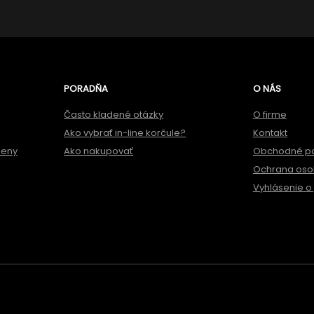
PORADŇA
O NÁS
Často kladené otázky
O firme
Ako vybrať in-line korčule?
Kontakt
meny
Ako nakupovať
Obchodné p
Ochrana oso
Vyhlásenie o 