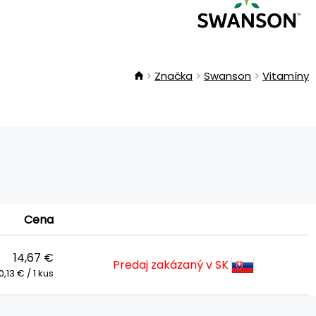
Značka
Swanson
Vitamíny
Cena
14,67 €
Predaj zakázaný v SK
0,13 € / 1 kus