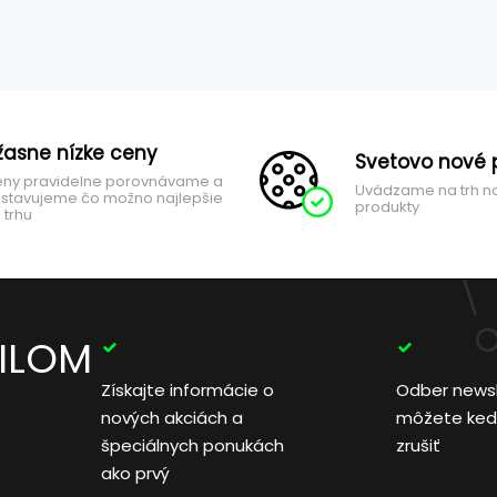
žasne nízke ceny
Svetovo nové 
ny pravidelne porovnávame a
Uvádzame na trh n
stavujeme čo možno najlepšie
produkty
 trhu
AILOM
Získajte informácie o
Odber news
nových akciách a
môžete ked
špeciálnych ponukách
zrušiť
ako prvý